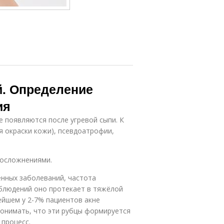
й. Определение
ия
 появляются после угревой сыпи. К
я окраски кожи), псевдоатрофии,
 осложнениями.
ённых заболеваний, частота
аблюдений оно протекает в тяжёлой
ейшем у 2-7% пациентов акне
онимать, что эти рубцы формируется
процесс.