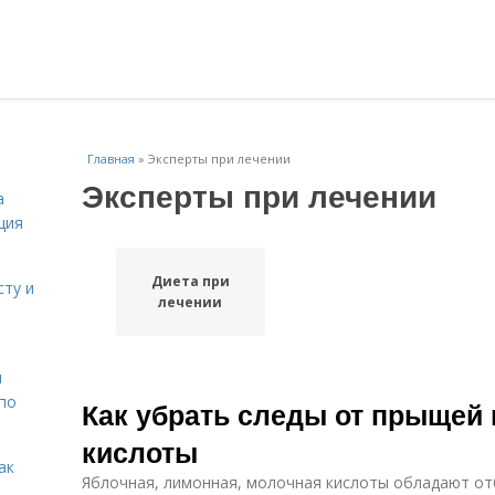
Главная
»
Эксперты при лечении
Эксперты при лечении
а
ция
Диета при
сту и
лечении
н
 по
Как убрать следы от прыщей
кислоты
ак
Яблочная, лимонная, молочная кислоты обладают о