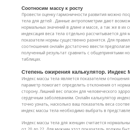
Соотносим массу к росту
Провести оценку гармоничности развития можно пос
тела для детей . Данные антропометрии дают возмо
нормальных значений в длине и массе, а так же в их 
индексация веса тела отдельно рассчитывается для ма
показатели нормы существенно разнятся. Для правил
соотношения онлайн достаточно ввести предполагаем
полученный результат сравнить с общепринятыми н
таблицах.
Степень ожирения калькулятор. Индекс 
Индекс массы тела является показателем отношения 
параметр помогает определить отклонения от нормал
сторону. Лишний вес опасен для человеческого здоро
сердечным заболеваниям. Онлайн калькулятор индекс
точно узнать, насколько ваш показатель веса соотв
индекс массы тела необходимо выбрать в представлен
Индекс массы тела для женщин считается нормальным
от 20 до 22. Для мужчин этот показатель должен быт