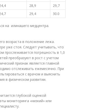
24,4
28,9
29,7
24,7
29,4
30.0
ься на илинашего медцентра.
его возраста в положение лежа.
ре уже стоя. Следует учитывать, что
ом прослеживается погрешность в 1,0
етей преобразуют в рост с учетом
ический признак является главной
бходимо отслеживать ежемесячно. При
ультироваться с врачом и выяснить
ия в физическом развитии.
считается глубокой оценкой
аты мониторинга «низкий» или
пециалисту.