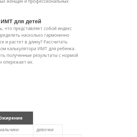
ных женщин и профессиональных
 ИМТ для детей
, что представляет собой индекс
определить насколько гармонично
е и растет в длину? Рассчитать
вом калькулятора ИМТ для ребенка .
ить полученные результаты с нормой
и опережает их.
Ожирение
мальчики
девочки