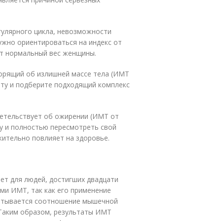
гулярного цикла, невозможности
ужно ориентироваться на индекс от
уют нормальный вес женщины.
ворящий об излишней массе тела (ИМТ
иету и подберите подходящий комплекс
детельствует об ожирении (ИМТ от
чу и полностью пересмотреть свой
жительно повлияет на здоровье.
ет для людей, достигших двадцати
ми ИМТ, так как его применение
читывается соотношение мышечной
 Таким образом, результаты ИМТ