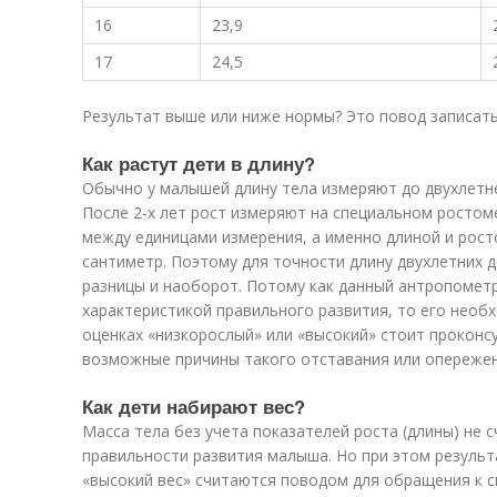
16
23,9
17
24,5
Результат выше или ниже нормы? Это повод записат
Как растут дети в длину?
Обычно у малышей длину тела измеряют до двухлетн
После 2-х лет рост измеряют на специальном ростоме
между единицами измерения, а именно длиной и рост
сантиметр. Поэтому для точности длину двухлетних д
разницы и наоборот. Потому как данный антропометр
характеристикой правильного развития, то его нео
оценках «низкорослый» или «высокий» стоит проконс
возможные причины такого отставания или опережен
Как дети набирают вес?
Масса тела без учета показателей роста (длины) не 
правильности развития малыша. Но при этом результ
«высокий вес» считаются поводом для обращения к с