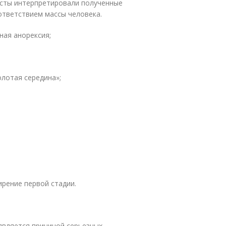
исты интерпретировали полученные
ответствием массы человека.
ая анорексия;
олотая середина»;
ирение первой стадии.
 является причиной серьезных