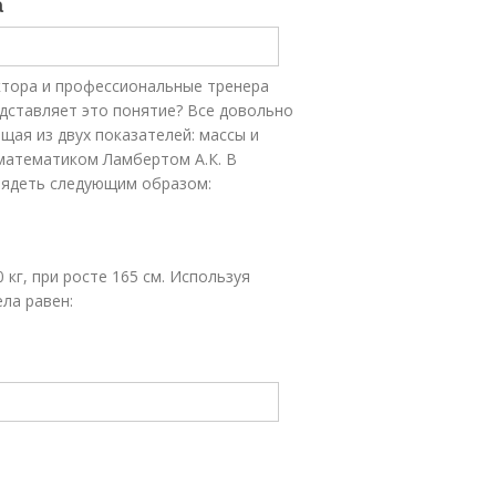
а
ктора и профессиональные тренера
дставляет это понятие? Все довольно
ая из двух показателей: массы и
 математиком Ламбертом А.К. В
лядеть следующим образом:
кг, при росте 165 см. Используя
ла равен: