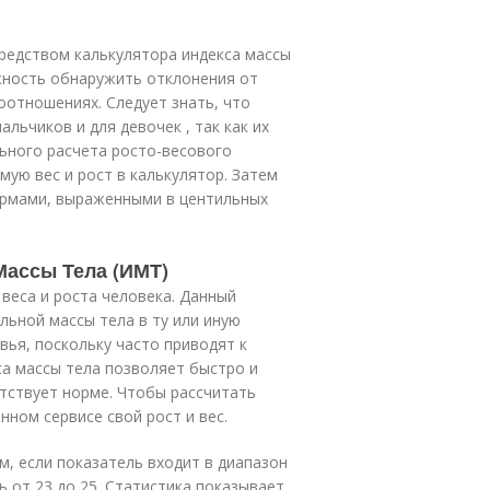
редством калькулятора индекса массы
жность обнаружить отклонения от
соотношениях. Следует знать, что
льчиков и для девочек , так как их
ьного расчета росто-весового
ую вес и рост в калькулятор. Затем
ормами, выраженными в центильных
Массы Тела (ИМТ)
веса и роста человека. Данный
ьной массы тела в ту или иную
вья, поскольку часто приводят к
а массы тела позволяет быстро и
етствует норме. Чтобы рассчитать
ном сервисе свой рост и вес.
, если показатель входит в диапазон
ь от 23 до 25. Статистика показывает,