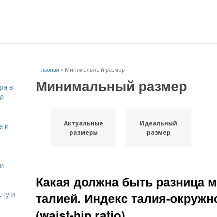
Главная
»
Минимальный размер
Минимальный размер
ра в
ой
Актуальные
Идеальный
а и
размеры
размер
 и
Какая должна быть разница 
сту и
талией. Индекс талия-окружн
(waist-hip ratio).