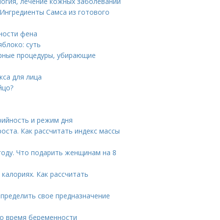
логия, лечение кожных заболеваний
 Ингредиенты Самса из готового
ности фена
яблоко: суть
ярные процедуры, убирающие
кса для лица
йцо?
рийность и режим дня
ста. Как рассчитать индекс массы
году. Что подарить женщинам на 8
 калориях. Как рассчитать
определить свое предназначение
во время беременности