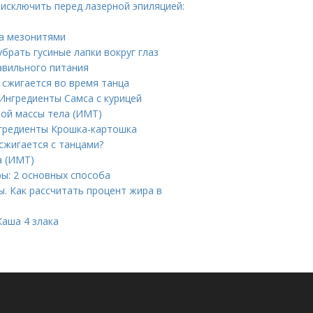
 исключить перед лазерной эпиляцией:
ца мезонитями
убрать гусиные лапки вокруг глаз
авильного питания
 сжигается во время танца
 Ингредиенты Самса с курицей
ной массы тела (ИМТ)
нгредиенты Крошка-картошка
сжигается с танцами?
а (ИМТ)
ры: 2 основных способа
. Как рассчитать процент жира в
Каша 4 злака