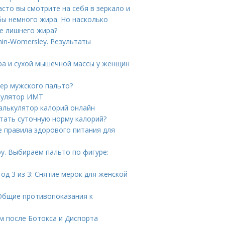
асто вы смотрите на себя в зеркало и
бы немного жира. Но насколько
ме лишнего жира?
in-Womersley. Результаты
ра и сухой мышечной массы у женщин
мер мужского пальто?
ькулятор ИМТ
Калькулятор калорий онлайн
тать суточную норму калорий?
е правила здорового питания для
у. Выбираем пальто по фигуре:
од 3 из 3: Снятие мерок для женской
 Общие противопоказания к
м после Ботокса и Диспорта