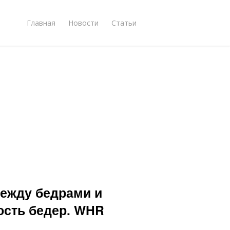
Главная
Новости
Статьи
между бедрами и
ость бедер. WHR