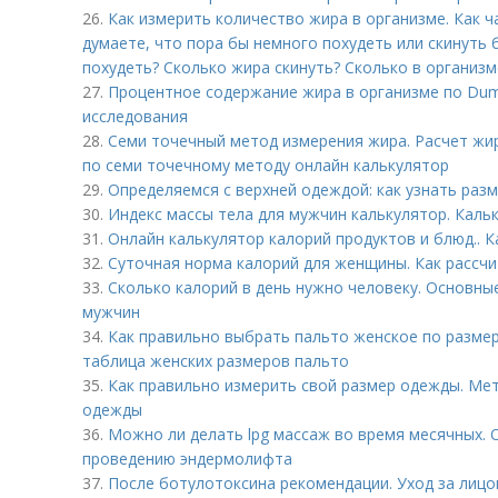
26.
Как измерить количество жира в организме. Как ч
думаете, что пора бы немного похудеть или скинуть 
похудеть? Сколько жира скинуть? Сколько в организ
27.
Процентное содержание жира в организме по Dum
исследования
28.
Семи точечный метод измерения жира. Расчет жи
по семи точечному методу онлайн калькулятор
29.
Определяемся с верхней одеждой: как узнать раз
30.
Индекс массы тела для мужчин калькулятор. Кал
31.
Онлайн калькулятор калорий продуктов и блюд.. 
32.
Суточная норма калорий для женщины. Как рассчи
33.
Сколько калорий в день нужно человеку. Основны
мужчин
34.
Как правильно выбрать пальто женское по размер
таблица женских размеров пальто
35.
Как правильно измерить свой размер одежды. Мет
одежды
36.
Можно ли делать lpg массаж во время месячных.
проведению эндермолифта
37.
После ботулотоксина рекомендации. Уход за лицо