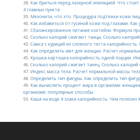
38.
Как бриться перед лазерной эпиляцией. Что стоит
4 главных пункта
39.
Мезонити, что это. Процедура подтяжки кожи ли
40.
Как избавиться от гусиной кожи под глазами. Как 
41.
Сбалансированное питание коктейли. Формула пр
42.
Сколько калорий сжигают танцы. Сколько калорий
43.
Самса с курицей из слоеного теста калорийность.
44.
Как определить имт для женщин. Расчет нормаль
45.
Крошка-картошка калорийность одной порции. И
46.
Сколько калорий сжигает танец. Сколько калорий 
47.
Индекс масса тела. Расчет нормальной массы тел
48.
Определить тип фигуры. Как определить тип фигу
49.
Как вычислить процент жира в организме женщины
организме: популярные способы
50.
Каша на воде 4 злака калорийность. Чем полезен 