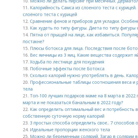
10.
Можно ли делать пирсинг при месячных. Дермато
11.
Калорийность Самса из слоеного теста с курицей.
слоёного теста с курицей
12.
Сравнение фенов и приборов для укладки. Особен
13.
Как худеть по типу фигуры. Диета по типу фигуры 
14.
Пятна от прыщей на лице, как избавиться. Попул
постакне?
15.
Плюсы ботокса для лица. Последствия после бото
16.
Вес яичницы из 3 яиц. Какие вещества содержит я
17.
Ходьба по лестнице для похудения
18.
Побочные эффекты после Ботокса
19.
Сколько калорий нужно употреблять в день. Кало
20.
Профессиональные таблицы соотношения веса и ро
тела
21.
Топ-100 лучших подарков маме на 8 марта в 2022 
марта и не показаться банальным в 2022 году?
22.
Как определить оптимальный вес и потребность в
собственную суточную норму калорий
23.
3 простых способа определить свое.. 7 способов 
24.
Идеальные пропорции женского тела
25.
Можно ли беременным солярий. Загар в солярии 