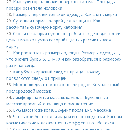
27.
Калькулятор площади поверхности тела. Площадь
поверхности тела человека
28.
Размеры верхней женской одежды. Как снять мерки
29.
Суточная норма калорий для женщины. Как
рассчитать суточную норму калорий?
30.
Сколько калорий нужно потреблять в день для своей
цели. Сколько нужно калорий в день - рассчитываем
норму
31.
Как распознать размеры одежды. Размеры одежды –,
что значат буквы S, L, M, X и как разобраться в размерах
раз и навсегда
32.
Как убрать красный след от прыща. Почему
появляются следы от прыщей
33.
Можно ли делать массаж после родов. Комплексный
послеродовой массаж
34.
Лимфодренажный массаж камилла. Буккальный
массаж: красивый овал лица и омоложение
35.
LPG массаж живота. Эффект после LPG массажа
36.
Что такое ботокс для лица и его последствия. Каковы
косметические и лекарственные эффекты от ботокса
37.
Сколько процедур лазерной эпиляции нужно для