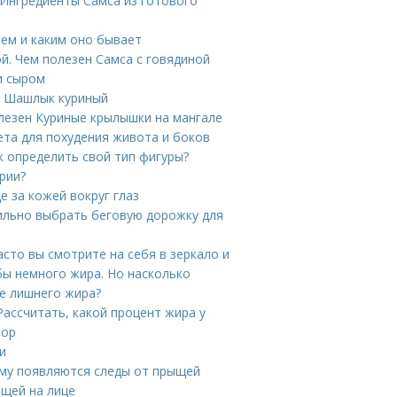
 Ингредиенты Самса из готового
ием и каким оно бывает
й. Чем полезен Самса с говядиной
и сыром
н Шашлык куриный
лезен Куриные крылышки на мангале
ета для похудения живота и боков
к определить свой тип фигуры?
рии?
е за кожей вокруг глаз
вильно выбрать беговую дорожку для
асто вы смотрите на себя в зеркало и
бы немного жира. Но насколько
ме лишнего жира?
ассчитать, какой процент жира у
тор
и
ему появляются следы от прыщей
ыщей на лице