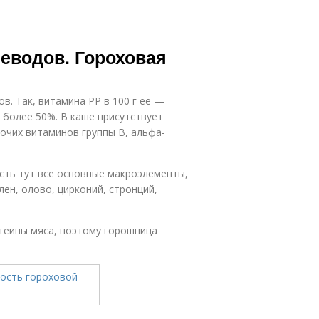
леводов. Гороховая
. Так, витамина РР в 100 г ее —
 более 50%. В каше присутствует
рочих витаминов группы В, альфа-
сть тут все основные макроэлементы,
ен, олово, цирконий, стронций,
отеины мяса, поэтому горошница