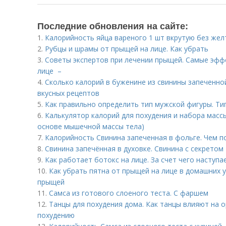
Последние обновления на сайте:
1.
Калорийность яйца вареного 1 шт вкрутую без жел
2.
Рубцы и шрамы от прыщей на лице. Как убрать
3.
Советы экспертов при лечении прыщей. Самые эфф
лице –
4.
Сколько калорий в буженине из свинины запеченной
вкусных рецептов
5.
Как правильно определить тип мужской фигуры. Т
6.
Калькулятор калорий для похудения и набора масс
основе мышечной массы тела)
7.
Калорийность Свинина запеченная в фольге. Чем п
8.
Свинина запечённая в духовке. Свинина с секретом
9.
Как работает ботокс на лице. За счет чего наступ
10.
Как убрать пятна от прыщей на лице в домашних у
прыщей
11.
Самса из готового слоеного теста. С фаршем
12.
Танцы для похудения дома. Как танцы влияют на 
похудению