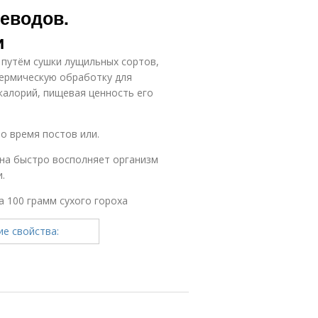
леводов.
и
 путём сушки лущильных сортов,
термическую обработку для
калорий, пищевая ценность его
о время постов или.
она быстро восполняет организм
.
 100 грамм сухого гороха