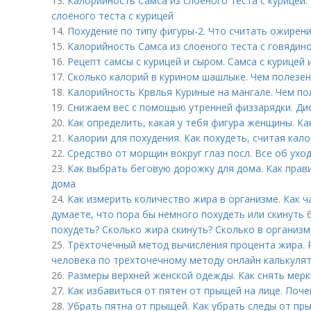
13.
Калорийность Самса из слоеного теста с курицей.
слоёного теста с курицей
14.
Похудение по типу фигуры-2. Что считать ожирен
15.
Калорийность Самса из слоеного теста с говядино
16.
Рецепт самсы с курицей и сыром. Самса с курицей 
17.
Сколько калорий в курином шашлыке. Чем полезе
18.
Калорийность Крвлья Куриные на мангале. Чем по
19.
Снижаем вес с помощью утренней физзарядки. Ди
20.
Как определить, какая у тебя фигура женщины. Ка
21.
Калории для похудения. Как похудеть, считая кало
22.
Средство от морщин вокруг глаз посл. Все об уход
23.
Как выбрать беговую дорожку для дома. Как пра
дома
24.
Как измерить количество жира в организме. Как ч
думаете, что пора бы немного похудеть или скинуть 
похудеть? Сколько жира скинуть? Сколько в организ
25.
Трёхточечный метод вычисления процента жира. Р
человека по трёхточечному методу онлайн калькуля
26.
Размеры верхней женской одежды. Как снять мерк
27.
Как избавиться от пятен от прыщей на лице. Поч
28.
Убрать пятна от прыщей. Как убрать следы от пр