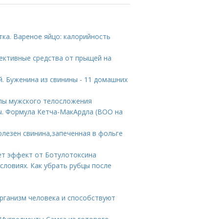
тка. Вареное яйцо: калорийность
ективные средства от прыщей на
. Буженина из свинины - 11 домашних
ипы мужского телосложения
ы. Формула Кетча-МакАрдла (ВОО на
олезен свинина,запеченная в фольге
ает эффект от Ботулотоксина
словиях. Как убрать рубцы после
организм человека и способствуют