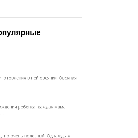
Популярные
товления в ней овсянки! Овсяная
дения ребенка, каждая мама
к…
, но очень полезный. Однажды я