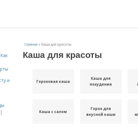
Главная
»
Каша для красоты
Каша для красоты
 Как
ерты
Каша для
сту и
Гороховая каша
похудения
ды.
Горох для
Каша с салом
 |
вкусной каши
м