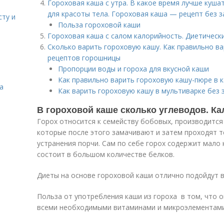
Гороховая каша с утра. В какое время лучше куша
для красоты тела. Гороховая каша — рецепт без 
сту и
Польза гороховой каши
Гороховая каша с салом калорийность. Диетически
Сколько варить гороховую кашу. Как правильно ва
рецептов горошницы
Пропорции воды и гороха для вкусной каши
Как правильно варить гороховую кашу-пюре в 
а
Как варить гороховую кашу в мультиварке без 
В гороховой каше сколько углеводов. К
Горох относится к семейству бобовых, производится
которые после этого замачивают и затем проходят 
устранения порчи. Сам по себе горох содержит мало 
состоит в большом количестве белков.
Диеты на основе гороховой каши отлично подойдут в
Польза от употребления каши из гороха в том, что 
всеми необходимыми витаминами и микроэлементами