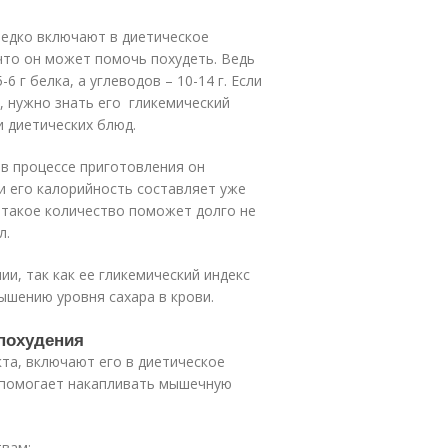
редко включают в диетическое
что он может помочь похудеть. Ведь
 г белка, а углеводов – 10-14 г. Если
, нужно знать его гликемический
и диетических блюд.
о в процессе приготовления он
и его калорийность составляет уже
ь такое количество поможет долго не
л.
ии, так как ее гликемический индекс
вышению уровня сахара в крови.
 похудения
кта, включают его в диетическое
н помогает накапливать мышечную
твам: