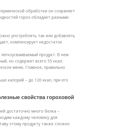
термической обработки он сохраняет
видностей горох обладает разными
можно употреблять так или добавлять
щает, компенсирует недостаток
 легкоусваиваемый продукт. В нем
ый, но содержит всего 55 ккал;
еское меню. Главное, правильно
ше калорий – до 120 ккал, при его
олезные свойства гороховой
ней достаточно много белка –
ходим каждому человеку для
таву этому продукту также сложно