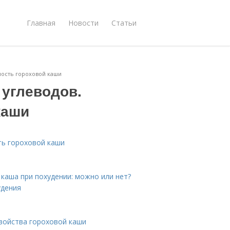
Главная
Новости
Статьи
ность гороховой каши
 углеводов.
каши
ть гороховой каши
 каша при похудении: можно или нет?
удения
войства гороховой каши