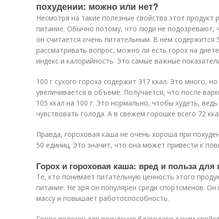
похудении: можно или нет?
Несмотря на такие полезные свойства этот продукт 
питание. Обычно потому, что люди не подозревают, 
он считается очень питательным. В нем содержится 5-6
рассматривать вопрос, можно ли есть горох на диете
индекс и калорийность. Это самые важные показател
100 г сухого гороха содержит 317 ккал. Это много, н
увеличивается в объеме. Получается, что после варк
105 ккал на 100 г. Это нормально, чтобы худеть, вед
чувствовать голода. А в свежем горошке всего 72 кка
Правда, гороховая каша не очень хороша при похуден
50 единиц. Это значит, что она может привести к по
Горох и гороховая каша: вред и польза для
Те, кто понимает питательную ценность этого проду
питание. Не зря он популярен среди спортсменов. О
массу и повышает работоспособность.
Горох полезен для похудения благодаря таким свойс