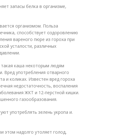
няет запасы белка в организме,
ивается организмом. Польза
шечника, способствует оздоровлению
ения вареного пюре из гороха при
ской усталости, различных
давлении.
ю, такая каша некоторым людям
и. Вред употребления отварного
та и коликах. Известен вред гороха
чечная недостаточность, воспаления
аболевания ЖКТ и 12-перстной кишки.
шенного газообразования.
уют употреблять зелень укропа и.
ри этом надолго утоляет голод,