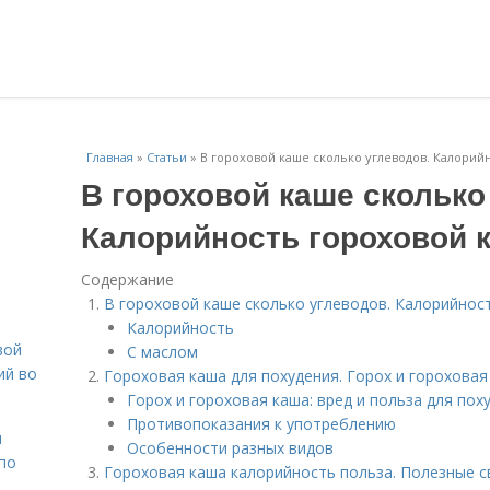
Главная
»
Статьи
»
В гороховой каше сколько углеводов. Калорий
В гороховой каше сколько
Калорийность гороховой 
Содержание
В гороховой каше сколько углеводов. Калорийнос
Калорийность
вой
С маслом
ий во
Гороховая каша для похудения. Горох и гороховая
Горох и гороховая каша: вред и польза для пох
Противопоказания к употреблению
н
Особенности разных видов
 по
Гороховая каша калорийность польза. Полезные с