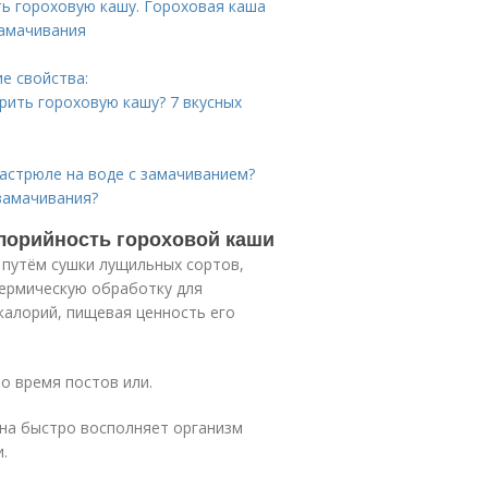
ть гороховую кашу. Гороховая каша
замачивания
е свойства:
рить гороховую кашу? 7 вкусных
кастрюле на воде с замачиванием?
замачивания?
алорийность гороховой каши
 путём сушки лущильных сортов,
термическую обработку для
калорий, пищевая ценность его
о время постов или.
она быстро восполняет организм
.