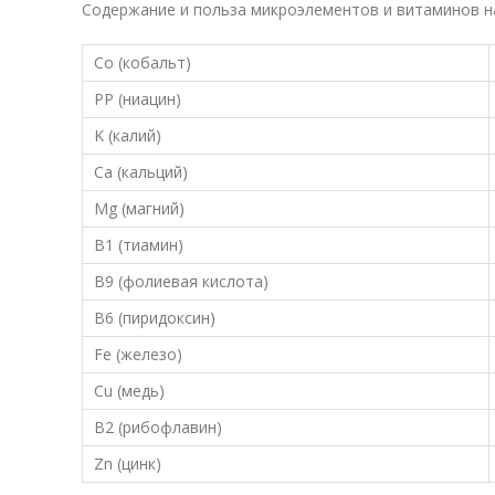
Содержание и польза микроэлементов и витаминов на
Co (кобальт)
PP (ниацин)
K (калий)
Ca (кальций)
Mg (магний)
B1 (тиамин)
B9 (фолиевая кислота)
B6 (пиридоксин)
Fe (железо)
Cu (медь)
B2 (рибофлавин)
Zn (цинк)