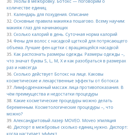
30.
Уколы в межбровку. Ботокс — поговорим о
количестве единиц
31.
Календарь для похудения. Описание
32.
Основные правила макияжа пошагово. Всему научим:
макияж глаз для начинающих
33.
Сколько калорий в день. Суточная норма калорий
34.
Фены для волос с насадкой щеткой для потрясающего
объема. Лучшие фен-щетки с вращающейся насадкой
35.
Как распознать размеры одежды. Размеры одежды –,
что значат буквы S, L, M, X и как разобраться в размерах
раз и навсегда
36.
Сколько действует Ботокс на лице. Каковы
косметические и лекарственные эффекты от ботокса
37.
Лимфодренажный массаж лица противопоказания. В
чём преимущества и недостатки процедуры
38.
Какие косметические процедуры можно делать
беременным. Косметологические процедуры –, что
можно?
39.
Александритовый лазер MOVEO. Moveo эпиляция
40.
Диспорт в межбровье сколько единиц нужно. Диспорт:
когда наступает эффект