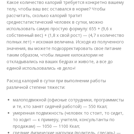
Какое количество калорий требуется конкретно вашему
телу, чтобы ваш вес оставался в норме? Чтобы
рассчитать, сколько калорий тратит
среднестатистический человек в сутки, можно
использовать самую простую формулу: 655 + (9,6 х
собственный вес) + (1,8 х свой рост) — (4,7 х количество
полных лет) = искомая величина. Исходя из полученного
значения, вы можете подкорректировать свое питание
таким образом, чтобы лишние килокалории не
откладывались на ваших бедрах и животе, а все до
единой использовались «в дело»!
Расход калорий в сутки при выполнении работы
различной степени тяжести:
малоподвижной (офисные сотрудники, программисты
и те, кто занят сидячей работой) — 550 Ккал;
умеренная подвижность (человек то стоит, то сидит,
то ходит — к примеру, учителя, консультанты по
продажам) — 1050 — 1100 Ккал;
средние физические нагрузки (водитель, слесарь) —