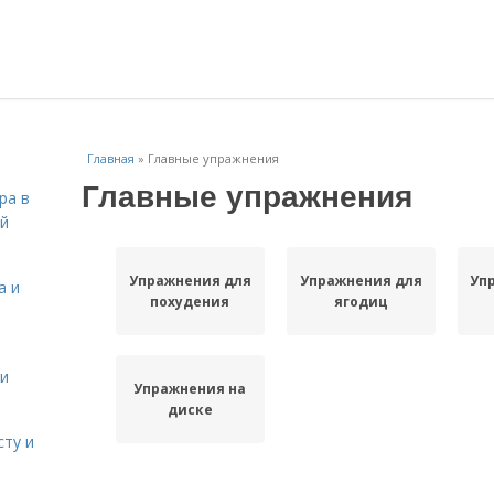
Главная
»
Главные упражнения
Главные упражнения
ра в
ой
Упражнения для
Упражнения для
Уп
а и
похудения
ягодиц
 и
Упражнения на
диске
сту и