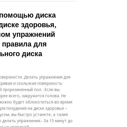
 помощью диска
диске здоровья,
лом упражнений
 правила для
ьного диска
поверхности. Делать упражнения для
кривая и скользкая поверхность
 прорезиненный пол. -Если вы
орее всего, закружится голова. Не
о можно будет облокотиться во время
ля похудения на диске здоровья –
усом, вы быстро устанете, а талия
 делать упражнения.- За 15 минут до
ое не холодной.