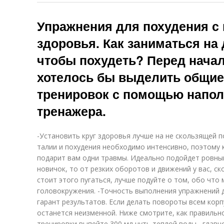
Упражнения для похудения с
здоровья. Как заниматься на 
чтобы похудеть? Перед нача
хотелось бы выделить общие
тренировок с помощью напол
тренажера.
-Установить круг здоровья лучше на не скользящей 
талии и похудения необходимо интенсивно, поэтому 
подарит вам одни травмы. Идеально подойдет ровный
новичок, то от резких оборотов и движений у вас, ск
стоит этого пугаться, лучше подуйте о том, обо чт
головокружения. -Точность выполнения упражнений д
гарант результатов. Если делать повороты всем корп
останется неизменной. Ниже смотрите, как правильно
тренировки выпейте 300 мл чуть теплой воды , главн