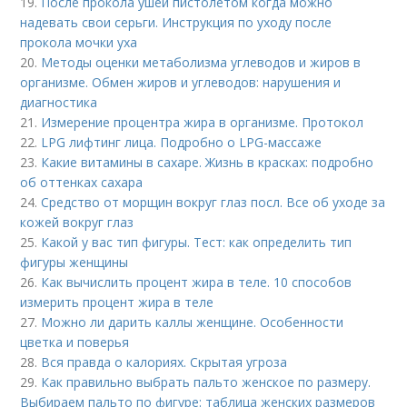
19.
После прокола ушей пистолетом когда можно
надевать свои серьги. Инструкция по уходу после
прокола мочки уха
20.
Методы оценки метаболизма углеводов и жиров в
организме. Обмен жиров и углеводов: нарушения и
диагностика
21.
Измерение процентра жира в организме. Протокол
22.
LPG лифтинг лица. Подробно о LPG-массаже
23.
Какие витамины в сахаре. Жизнь в красках: подробно
об оттенках сахара
24.
Средство от морщин вокруг глаз посл. Все об уходе за
кожей вокруг глаз
25.
Какой у вас тип фигуры. Тест: как определить тип
фигуры женщины
26.
Как вычислить процент жира в теле. 10 способов
измерить процент жира в теле
27.
Можно ли дарить каллы женщине. Особенности
цветка и поверья
28.
Вся правда о калориях. Скрытая угроза
29.
Как правильно выбрать пальто женское по размеру.
Выбираем пальто по фигуре: таблица женских размеров