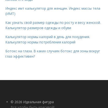
Индекс имт калькулятор для женщин. Индекс массы тела
(ИМТ)
Как узнать свой размер одежды по росту и весу женской.
Калькулятор размеров одежды и обуви
Калькулятор нормы калорий в день для похудения.
Калькулятор нормы потребления калорий
Ботокс на глаза. В каких случаях ботокс для зоны вокруг
глаз эффективен?
© 2026 Идеальная фигура
Всё чтобы быть красивой!