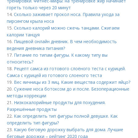
тренировки. Фитнес-мифы: на тренировке жир начинает
гореть только через 20 минут
14.
Сколько заживает прокол носа. Правила ухода за
пирсингом крыла носа
15.
Сколько калорий можно сжечь танцами. Сжигаем
калории танцуя
16.
Пищевой онлайн дневник. В чем необходимость
ведения дневника питания?
17.
Питание по типам фигуры. К какому типу вы
относитесь?
18.
Рецепт самса из готового слоёного теста с курицей.
Самса с курицей из готового слоеного теста
19.
Вес яичницы из 3 яиц. Какие вещества содержит яйцо?
20.
Сужение носа ботоксом до и после. Безоперационные
методы коррекции
21.
Низкокалорийные продукты для похудения.
Разрешённые продукты
22.
Как определить тип фигуры полной девушке. Как
определить тип фигуры?
23.
Какую беговую дорожку выбрать для дома. Лучшие
беговые дорожки – рейтинг 2020 года