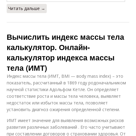
Читать дальше →
Вычислить индекс массы тела
калькулятор. Онлайн-
калькулятор индекса массы
тела (ИМТ)
Индекс массы тела (ИМТ, BMI — вody mass index) – это
показатель, рассчитанный в 1869 году родоначальником
научной статистики Адольфом Кетле. Он определяет
соответствие роста и массы тела человека, выявляет
недостаток или избыток массы тела, позволяет
установить диагноз ожирения определенной степени.
ИМТ имеет значение для выявления возможных рисков
развития различных заболеваний . Его часто учитывают
при составлении договоров о страховании здоровья. От