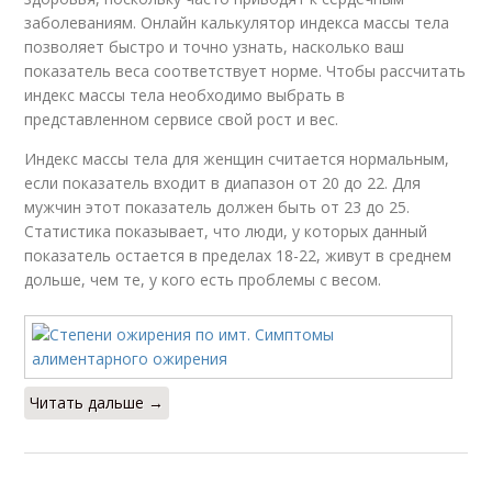
заболеваниям. Онлайн калькулятор индекса массы тела
позволяет быстро и точно узнать, насколько ваш
показатель веса соответствует норме. Чтобы рассчитать
индекс массы тела необходимо выбрать в
представленном сервисе свой рост и вес.
Индекс массы тела для женщин считается нормальным,
если показатель входит в диапазон от 20 до 22. Для
мужчин этот показатель должен быть от 23 до 25.
Статистика показывает, что люди, у которых данный
показатель остается в пределах 18-22, живут в среднем
дольше, чем те, у кого есть проблемы с весом.
Читать дальше →