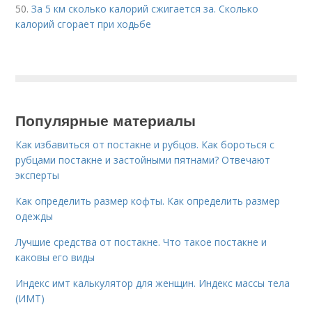
50.
За 5 км сколько калорий сжигается за. Сколько
калорий сгорает при ходьбе
Популярные материалы
Как избавиться от постакне и рубцов. Как бороться с
рубцами постакне и застойными пятнами? Отвечают
эксперты
Как определить размер кофты. Как определить размер
одежды
Лучшие средства от постакне. Что такое постакне и
каковы его виды
Индекс имт калькулятор для женщин. Индекс массы тела
(ИМТ)