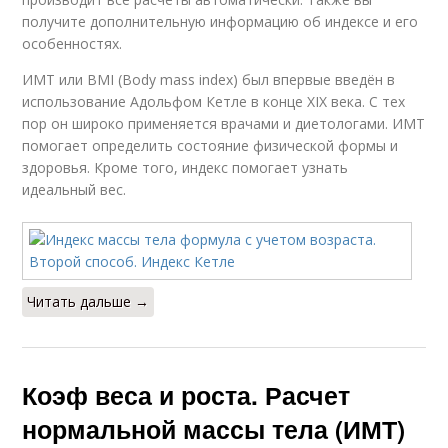
получите дополнительную информацию об индексе и его
особенностях.
ИМТ или BMI (Body mass index) был впервые введён в
использование Адольфом Кетле в конце XIX века. С тех
пор он широко применяется врачами и диетологами. ИМТ
помогает определить состояние физической формы и
здоровья. Кроме того, индекс помогает узнать
идеальный вес.
Читать дальше →
Коэф веса и роста. Расчет
нормальной массы тела (ИМТ)