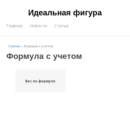
Идеальная фигура
Главная
Новости
Статьи
Главная
»
Формула с учетом
Формула с учетом
Вес по формуле