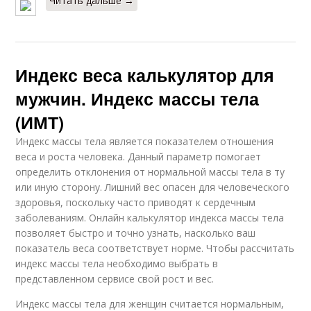
Читать дальше →
Индекс веса калькулятор для
мужчин. Индекс массы тела
(ИМТ)
Индекс массы тела является показателем отношения
веса и роста человека. Данный параметр помогает
определить отклонения от нормальной массы тела в ту
или иную сторону. Лишний вес опасен для человеческого
здоровья, поскольку часто приводят к сердечным
заболеваниям. Онлайн калькулятор индекса массы тела
позволяет быстро и точно узнать, насколько ваш
показатель веса соответствует норме. Чтобы рассчитать
индекс массы тела необходимо выбрать в
представленном сервисе свой рост и вес.
Индекс массы тела для женщин считается нормальным,