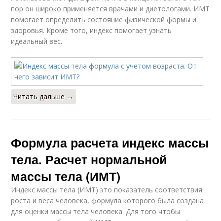
пор он широко применяется врачами и диетологами. ИМТ
помогает определить состояние физической формы и
здоровья. Кроме того, индекс помогает узнать
идеальный вес.
Читать дальше →
Формула расчета индекс массы
тела. Расчет нормальной
массы тела (ИМТ)
Индекс массы тела (ИМТ) это показатель соответствия
роста и веса человека, формула которого была создана
для оценки массы тела человека. Для того чтобы