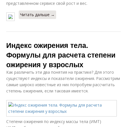
представленном сервисе свой рост и вес.
Читать дальше →
Индекс ожирения тела.
Формулы для расчета степени
ожирения у взрослых
Как различить эти два понятия на практике? Для этого
существуют индексы и показатели ожирения. Рассмотрим
самые широко известные из них попробуем рассчитать
степень ожирения, если таковая имеется.
Степени ожирения по индексу массы тела (ИМТ)