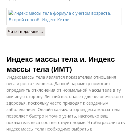
Читать дальше →
Индекс массы тела и. Индекс
массы тела (ИМТ)
Индекс массы тела является показателем отношения
веса и роста человека. Данный параметр помогает
определить отклонения от нормальной массы тела в ту
или иную сторону. Лишний вес опасен для человеческого
здоровья, поскольку часто приводят к сердечным
заболеваниям. Онлайн калькулятор индекса массы тела
позволяет быстро и точно узнать, насколько ваш
показатель веса соответствует норме. Чтобы рассчитать
индекс массы тела необходимо выбрать в