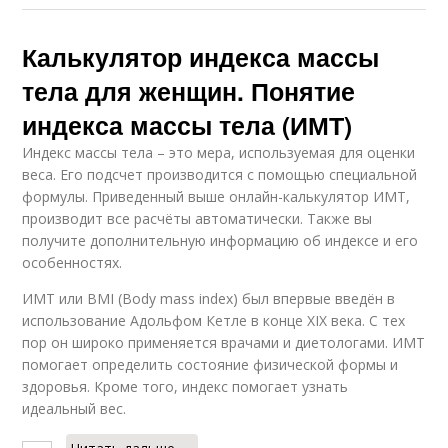
Калькулятор индекса массы
тела для женщин. Понятие
индекса массы тела (ИМТ)
Индекс массы тела – это мера, используемая для оценки
веса. Его подсчет производится с помощью специальной
формулы. Приведенный выше онлайн-калькулятор ИМТ,
производит все расчёты автоматически. Также вы
получите дополнительную информацию об индексе и его
особенностях.
ИМТ или BMI (Body mass index) был впервые введён в
использование Адольфом Кетле в конце XIX века. С тех
пор он широко применяется врачами и диетологами. ИМТ
помогает определить состояние физической формы и
здоровья. Кроме того, индекс помогает узнать
идеальный вес.