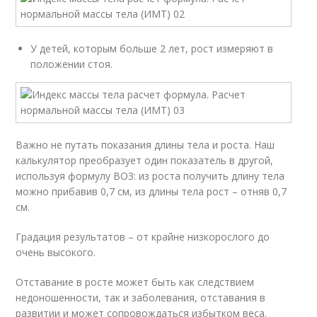
У детей, которым больше 2 лет, рост измеряют в
положении стоя.
Важно не путать показания длины тела и роста. Наш
калькулятор преобразует один показатель в другой,
используя формулу ВОЗ: из роста получить длину тела
можно прибавив 0,7 см, из длины тела рост – отняв 0,7
см.
Градация результатов – от крайне низкорослого до
очень высокого.
Отставание в росте может быть как следствием
недоношенности, так и заболевания, отставания в
развитии и может сопровождаться избытком веса.