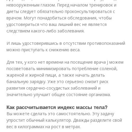
невооруженным глазом. Перед началом тренировок и
диеты следует обязательно проконсультироваться с
врачом. Могут понадобиться обследования, чтобы
удостовериться что ваш лишний вес не является
следствием какого-либо заболевания.
И лишь удостоверившись в отсутствии противопоказаний
можно приступать к снижению веса.
Для тех, у кого нет времени на посещение врача J можем
посоветовать минимизировать потребление соленой,
жареной и жирной пищи, а также начать делать
банальную зарядку. Уже это серьезно снизит риск
развития сердечно-сосудистых заболеваний и
значительно улучшит общее состояние организма.
Как рассчитывается индекс массы тела?
Вы можете сделать это самостоятельно. Эту задачу
упростит обычный калькулятор. Дважды разделите свой
вес в килограммах на рост в метрах.