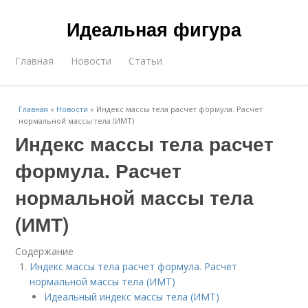
Идеальная фигура
Главная
Новости
Статьи
Главная
»
Новости
»
Индекс массы тела расчет формула. Расчет
нормальной массы тела (ИМТ)
Индекс массы тела расчет
формула. Расчет
нормальной массы тела
(ИМТ)
Содержание
Индекс массы тела расчет формула. Расчет
нормальной массы тела (ИМТ)
Идеальный индекс массы тела (ИМТ)