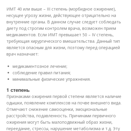
ИМТ 40 или выше – III степень (морбидное ожирение),
несущее угрозу жизни, действующее отрицательно на
внутренние органы. В данном случае следует соблюдать
диету под строгим контролем врача, возможен прием
медикаментов. Если ИМТ превышает 50 – IV степень,
требующая хирургического вмешательства. Данный тип
является опасным для жизни, поэтому перед операцией
врач назначает:
медикаментозное лечение;
соблюдение правил питания;
минимальные физические упражнения.
1 степень
Признаками ожирения первой степени является наличие
одышки, появление комплексов на почве внешнего вида.
Отмечают снижение самооценки, эмоциональные
расстройства, подавленность. Причинами первичного
ожирения могут быть малоподвижный образ жизни,
переедание, стрессы, нарушение метаболизма и т.д. Эту