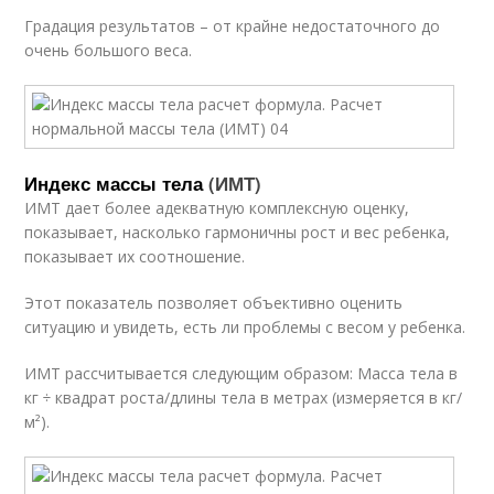
Градация результатов – от крайне недостаточного до
очень большого веса.
Индекс массы тела
(ИМТ)
ИМТ дает более адекватную комплексную оценку,
показывает, насколько гармоничны рост и вес ребенка,
показывает их соотношение.
Этот показатель позволяет объективно оценить
ситуацию и увидеть, есть ли проблемы с весом у ребенка.
ИМТ рассчитывается следующим образом: Масса тела в
кг ÷ квадрат роста/длины тела в метрах (измеряется в кг/
м²).