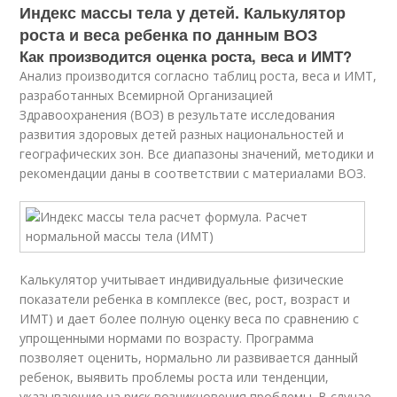
Индекс массы тела у детей. Калькулятор
роста и веса ребенка по данным ВОЗ
Как производится оценка роста, веса и ИМТ?
Анализ производится согласно таблиц роста, веса и ИМТ,
разработанных Всемирной Организацией
Здравоохранения (ВОЗ) в результате исследования
развития здоровых детей разных национальностей и
географических зон. Все диапазоны значений, методики и
рекомендации даны в соответствии с материалами ВОЗ.
Калькулятор учитывает индивидуальные физические
показатели ребенка в комплексе (вес, рост, возраст и
ИМТ) и дает более полную оценку веса по сравнению с
упрощенными нормами по возрасту. Программа
позволяет оценить, нормально ли развивается данный
ребенок, выявить проблемы роста или тенденции,
указывающие на риск возникновения проблемы. В случае