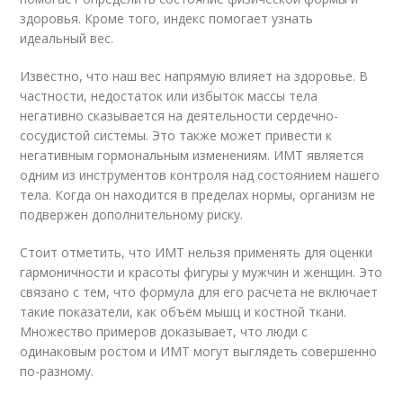
здоровья. Кроме того, индекс помогает узнать
идеальный вес.
Известно, что наш вес напрямую влияет на здоровье. В
частности, недостаток или избыток массы тела
негативно сказывается на деятельности сердечно-
сосудистой системы. Это также может привести к
негативным гормональным изменениям. ИМТ является
одним из инструментов контроля над состоянием нашего
тела. Когда он находится в пределах нормы, организм не
подвержен дополнительному риску.
Стоит отметить, что ИМТ нельзя применять для оценки
гармоничности и красоты фигуры у мужчин и женщин. Это
связано с тем, что формула для его расчета не включает
такие показатели, как объём мышц и костной ткани.
Множество примеров доказывает, что люди с
одинаковым ростом и ИМТ могут выглядеть совершенно
по-разному.