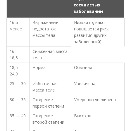
сосудистых
заболеваний
16 и
Выраженный
Низкая (однако
менее
недостаток
повышается риск
массы тела
развития других
заболеваний)
16 —
Сниженная масса
18,5
тела
18,5 —
Норма
Обычная
24,9
25 — 30
Избыточная
Увеличена
масса тела
30 — 35
Ожирение
Умеренно увеличена
первой степени
35 — 40
Ожирение
Высокая
второй степени