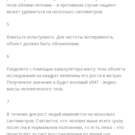
пола обеими пятками – в противном случае пациент
может удлиниться на несколько сантиметров.
5
Взвесьте испытуемого. Для чистоты эксперимента,
объект должен быть обнаженным.
6
Разделите с помощью калькулятора массу тела объекта
исследования на квадрат величины его роста в метрах.
Полученное значение и будет искомый ИМТ - индекс
массы человеческого тела.
7
В течение дня рост людей изменяется на несколько
сантиметров. Считается, что человек выше всего сразу
после сна в нормальном положении, то есть лежа – это
происходит за счет восстановления во время сна