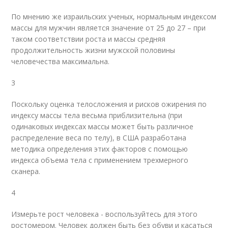
По мнению же израильских ученых, нормальным индексом
массы для мужчин является значение от 25 до 27 – при
таком соответствии роста и массы средняя
продолжительность жизни мужской половины
человечества максимальна.
3
Поскольку оценка телосложения и рисков ожирения по
индексу массы тела весьма приблизительна (при
одинаковых индексах массы может быть различное
распределение веса по телу), в США разработана
методика определения этих факторов с помощью
индекса объема тела с применением трехмерного
сканера.
4
Измерьте рост человека - воспользуйтесь для этого
ростомером. Человек должен быть без обуви и касаться