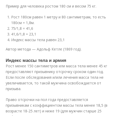
Пример для человека ростом 180 см и весом 75 кг.
Рост 180см равен 1 метру и 80 сантиметрам, то есть
180см = 1,8м.
75/1,8 = 41,6
41,6/1,8 = 23,1
Индекс массы тела равен 23,1
Автор метода — Адольф Кетле (1869 год).
Индекс массы тела и армия
Рост менее 150 сантиметров или масса тела менее 45 кг
предоставляют призывнику отсрочку сроком один год.
Если после обследования и/или лечения масса тела не
увеличивается, то такой мужчина освобождается от
призыва.
Право отсрочки на пол года предоставляется
призывникам с коэффициентом массы тела менее 18,5 (в
возрасте 18-25 лет) и ниже 19 (для мужчин старше 25