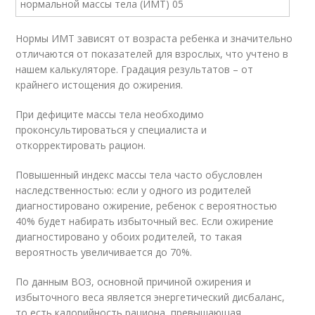
Нормы ИМТ зависят от возраста ребенка и значительно
отличаются от показателей для взрослых, что учтено в
нашем калькуляторе. Градация результатов – от
крайнего истощения до ожирения.
При дефиците массы тела необходимо
проконсультироваться у специалиста и
откорректировать рацион.
Повышенный индекс массы тела часто обусловлен
наследственностью: если у одного из родителей
диагностировано ожирение, ребенок с вероятностью
40% будет набирать избыточный вес. Если ожирение
диагностировано у обоих родителей, то такая
вероятность увеличивается до 70%.
По данным ВОЗ, основной причиной ожирения и
избыточного веса является энергетический дисбаланс,
то есть калорийность рациона, превышающая