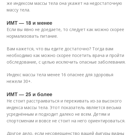
же индексом массы тела она укажет на недостаточную
массу тела.
ИМТ — 18 и менее
Если вы явно не доедаете, то следует как можно скорее
нормализовать питание.
Вам кажется, что вы едите достаточно? Тогда вам
необходимо как можно скорее посетить врача и пройти
обследование, с целью исключить опасные заболевания.
Индекс массы тела менее 16 опаснее для здоровья
нежели 30+.
ИМТ — 25 и более
Не стоит расстраиваться и переживать из-за высокого
индекса массы тела. Этот показатель является весьма
усреднённым и подходит далеко не всем. Детям и
спортсменам и вовсе не стоит на него ориентироваться.
Другое дело, если несовершенство вашей фигуры видны