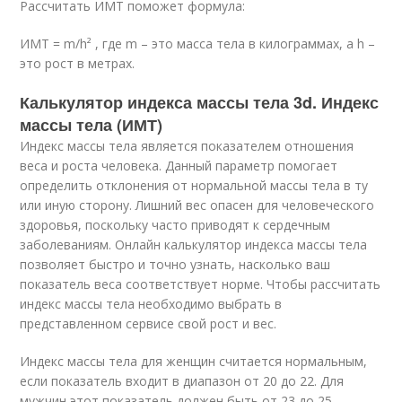
Рассчитать ИМТ поможет формула:
ИМТ = m/h² , где m – это масса тела в килограммах, а h –
это рост в метрах.
Калькулятор индекса массы тела 3d. Индекс
массы тела (ИМТ)
Индекс массы тела является показателем отношения
веса и роста человека. Данный параметр помогает
определить отклонения от нормальной массы тела в ту
или иную сторону. Лишний вес опасен для человеческого
здоровья, поскольку часто приводят к сердечным
заболеваниям. Онлайн калькулятор индекса массы тела
позволяет быстро и точно узнать, насколько ваш
показатель веса соответствует норме. Чтобы рассчитать
индекс массы тела необходимо выбрать в
представленном сервисе свой рост и вес.
Индекс массы тела для женщин считается нормальным,
если показатель входит в диапазон от 20 до 22. Для
мужчин этот показатель должен быть от 23 до 25.