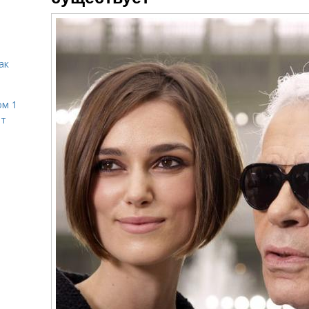
ак
ом 1
ет