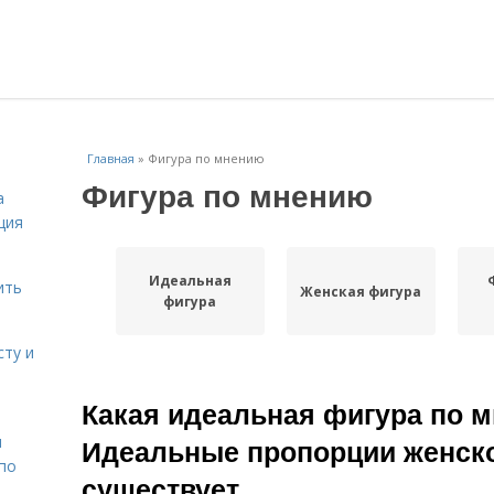
Главная
»
Фигура по мнению
Фигура по мнению
а
ция
Идеальная
ить
Женская фигура
фигура
сту и
Какая идеальная фигура по 
н
Идеальные пропорции женск
 по
существует