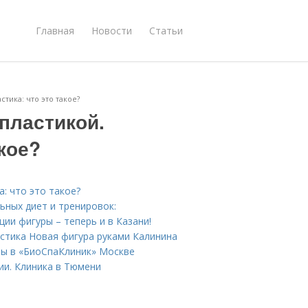
Главная
Новости
Статьи
тика: что это такое?
пластикой.
кое?
: что это такое?
ьных диет и тренировок:
ии фигуры – теперь и в Казани!
астика Новая фигура руками Калинина
ры в «БиоСпаКлиник» Москве
ии. Клиника в Тюмени