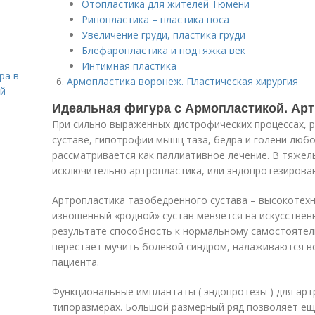
Отопластика для жителей Тюмени
Ринопластика – пластика носа
Увеличение груди, пластика груди
Блефаропластика и подтяжка век
Интимная пластика
ра в
Армопластика воронеж. Пластическая хирургия
ой
Идеальная фигура с Армопластикой. Артр
При сильно выраженных дистрофических процессах, р
суставе, гипотрофии мышц таза, бедра и голени любо
рассматривается как паллиативное лечение. В тяжел
исключительно артропластика, или эндопротезирова
Артропластика тазобедренного сустава – высокотехн
изношенный «родной» сустав меняется на искусствен
результате способность к нормальному самостояте
перестает мучить болевой синдром, налаживаются в
пациента.
Функциональные имплантаты ( эндопротезы ) для арт
типоразмерах. Большой размерный ряд позволяет ещ