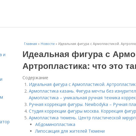
Главная
»
Новости
»
Идеальная фигура с Армопластикой. Артроплас
Идеальная фигура с Армо
а и
Артропластика: что это та
Содержание
 и
Идеальная фигура с Армопластикой. Артропластика
Армопластика казань. Фигура мечты без изнурител
ом
Армопластика – уникальная ручная техника коррекц
Ручная коррекция фигуры. Newbodyka – Ручная пл
Студия коррекции фигуры москва. Коррекция фигу
Армопластика тюмень. Центр пластической хирург
затор
Абдоминопластика
Липосакция для жителей Тюмени