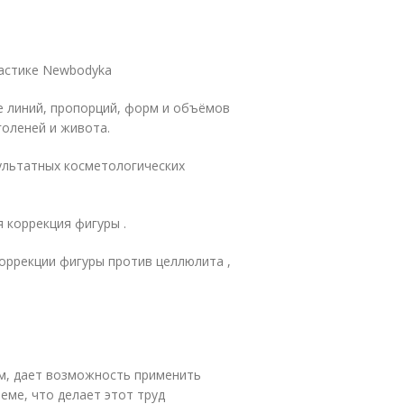
ластике Newbodyka
е линий, пропорций, форм и объёмов
 голеней и живота.
ультатных косметологических
я коррекция фигуры .
оррекции фигуры против целлюлита ,
ом, дает возможность применить
еме, что делает этот труд