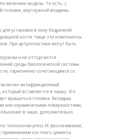
о величине модель. То есть, с
 головки, вертлужной впадины,
 для установки в зону бедренной
здовшной кости. Чаще эти компоненты
вов. При артропластике могут быть
грузкам и не отторгаются
ренней среды биологической системы
сти, гармонично сочетающимся со
а включен антифрикционный
 который вставляется в чашку. Его
дет вращаться головка. Вкладыш
ми или керамическими поверхностями,
кольжение в чаше, дополнительно
о технологии press-fit (вколачивание,
с применением костного цемента .