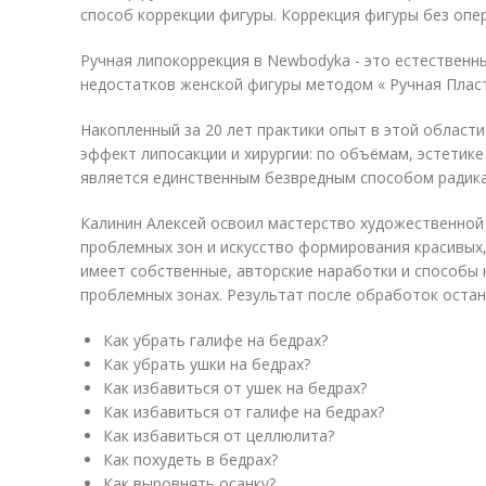
способ коррекции фигуры. Коррекция фигуры без опер
Ручная липокоррекция в Newbodyka - это естественн
недостатков женской фигуры методом « Ручная Пласт
Накопленный за 20 лет практики опыт в этой област
эффект липосакции и хирургии: по объёмам, эстетике
является единственным безвредным способом радика
Калинин Алексей освоил мастерство художественной 
проблемных зон и искусство формирования красивых,
имеет собственные, авторские наработки и способы 
проблемных зонах. Результат после обработок остане
Как убрать галифе на бедрах?
Как убрать ушки на бедрах?
Как избавиться от ушек на бедрах?
Как избавиться от галифе на бедрах?
Как избавиться от целлюлита?
Как похудеть в бедрах?
Как выровнять осанку?