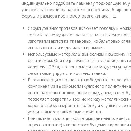
индивидуально подобрать пациенту подходящую ему п
учетом анатомически заложенного объема бедренной
формы и размера костномозгового канала, т.д.
Структура эндопротезов включает головку и ножку
кости и чашечку для ее размещения в выемке пов
изготавливаются из титановых, кобальтовых спла
использованы и изделия из керамики.
Используемые материалы выносливы к высоким на
организмом. Они не разрушаются в условиях внут
человека. Обладают оптимальным модулем упруго
свойствами упругости костных тканей.
В комплектацию полного тазобедренного протез
компонент из высокомоллекулярного полиэтилена,
иначе называют полимерным вкладышем, в нем бу
позволяет сократить трение между металлически
хорошо стабилизировать головку и улучшить ее с
усилить амортизационные свойства.
Контактная фиксация кость-имплант выполняется п
впрессовывание) или по способу цементирования 