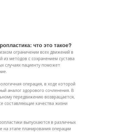
опластика: что это такое?
езком ограничении всех движений в
й из методов с сохранением сустава
ых случаях пациенту поможет
ние.
ологичная операция, в ходе которой
ный аналог здорового сочленения. В
льному передвижению возвращается,
се составляющие качества жизни
ропластики выпускаются в различных
е на этапе планирования операции