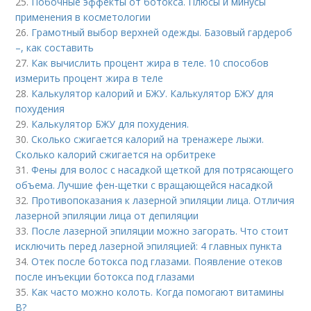
25.
Побочные эффекты от ботокса. Плюсы и минусы
применения в косметологии
26.
Грамотный выбор верхней одежды. Базовый гардероб
–, как составить
27.
Как вычислить процент жира в теле. 10 способов
измерить процент жира в теле
28.
Калькулятор калорий и БЖУ. Калькулятор БЖУ для
похудения
29.
Калькулятор БЖУ для похудения.
30.
Сколько сжигается калорий на тренажере лыжи.
Сколько калорий сжигается на орбитреке
31.
Фены для волос с насадкой щеткой для потрясающего
объема. Лучшие фен-щетки с вращающейся насадкой
32.
Противопоказания к лазерной эпиляции лица. Отличия
лазерной эпиляции лица от депиляции
33.
После лазерной эпиляции можно загорать. Что стоит
исключить перед лазерной эпиляцией: 4 главных пункта
34.
Отек после ботокса под глазами. Появление отеков
после инъекции ботокса под глазами
35.
Как часто можно колоть. Когда помогают витамины
B?