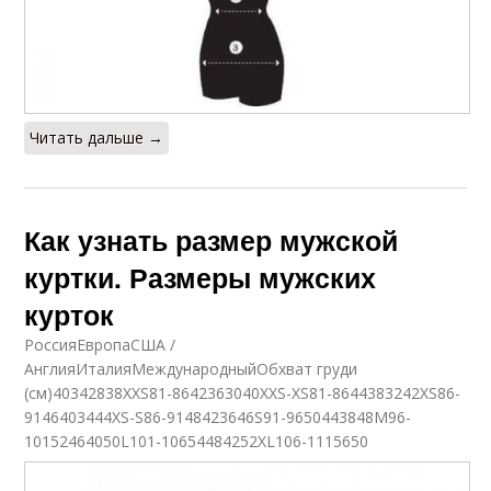
Читать дальше →
Как узнать размер мужской
куртки. Размеры мужских
курток
РоссияЕвропаСША /
АнглияИталияМеждународныйОбхват груди
(см)40342838XXS81-8642363040XXS-XS81-8644383242XS86-
9146403444XS-S86-9148423646S91-9650443848M96-
10152464050L101-10654484252XL106-1115650