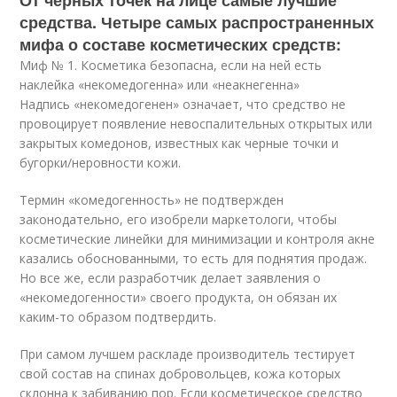
От черных точек на лице самые лучшие
средства. Четыре самых распространенных
мифа о составе косметических средств:
Миф № 1. Косметика безопасна, если на ней есть
наклейка «некомедогенна» или «неакнегенна»
Надпись «некомедогенен» означает, что средство не
провоцирует появление невоспалительных открытых или
закрытых комедонов, известных как черные точки и
бугорки/неровности кожи.
Термин «комедогенность» не подтвержден
законодательно, его изобрели маркетологи, чтобы
косметические линейки для минимизации и контроля акне
казались обоснованными, то есть для поднятия продаж.
Но все же, если разработчик делает заявления о
«некомедогенности» своего продукта, он обязан их
каким-то образом подтвердить.
При самом лучшем раскладе производитель тестирует
свой состав на спинах добровольцев, кожа которых
склонна к забиванию пор. Если косметическое средство