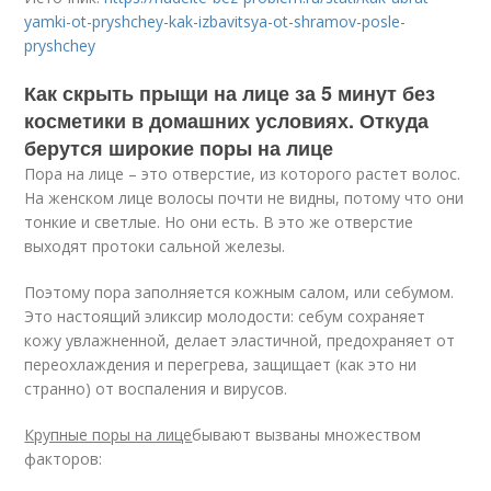
yamki-ot-pryshchey-kak-izbavitsya-ot-shramov-posle-
pryshchey
Как скрыть прыщи на лице за 5 минут без
косметики в домашних условиях. Откуда
берутся широкие поры на лице
Пора на лице – это отверстие, из которого растет волос.
На женском лице волосы почти не видны, потому что они
тонкие и светлые. Но они есть. В это же отверстие
выходят протоки сальной железы.
Поэтому пора заполняется кожным салом, или себумом.
Это настоящий эликсир молодости: себум сохраняет
кожу увлажненной, делает эластичной, предохраняет от
переохлаждения и перегрева, защищает (как это ни
странно) от воспаления и вирусов.
Крупные поры на лице
бывают вызваны множеством
факторов: