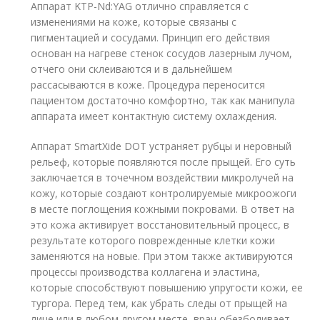
Аппарат KTP-Nd:YAG отлично справляется с
изменениями на коже, которые связаны с
пигментацией и сосудами. Принцип его действия
основан на нагреве стенок сосудов лазерным лучом,
отчего они склеиваются и в дальнейшем
рассасываются в коже. Процедура переносится
пациентом достаточно комфортно, так как манипула
аппарата имеет контактную систему охлаждения.
Аппарат SmartXide DOT устраняет рубцы и неровный
рельеф, которые появляются после прыщей. Его суть
заключается в точечном воздействии микролучей на
кожу, которые создают контролируемые микроожоги
в месте поглощения кожными покровами. В ответ на
это кожа активирует восстановительный процесс, в
результате которого поврежденные клетки кожи
заменяются на новые. При этом также активируются
процессы производства коллагена и эластина,
которые способствуют повышению упругости кожи, ее
тургора. Перед тем, как убрать следы от прыщей на
лице или в любом другом месте, врач обезболивает