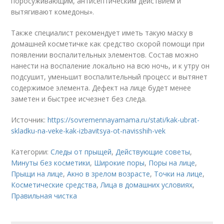
поросуживающим, антисептическим действием и
вытягивают комедоны».
Также специалист рекомендует иметь такую маску в
домашней косметичке как средство скорой помощи при
появлении воспалительных элементов. Состав можно
нанести на воспаление локально на всю ночь, и к утру он
подсушит, уменьшит воспалительный процесс и вытянет
содержимое элемента. Дефект на лице будет менее
заметен и быстрее исчезнет без следа.
Источник:
https://sovremennayamama.ru/stati/kak-ubrat-
skladku-na-veke-kak-izbavitsya-ot-navisshih-vek
Категории:
Следы от прыщей
,
Действующие советы
,
Минуты без косметики
,
Широкие поры
,
Поры на лице
,
Прыщи на лице
,
Акно в зрелом возрасте
,
Точки на лице
,
Косметические средства
,
Лица в домашних условиях
,
Правильная чистка