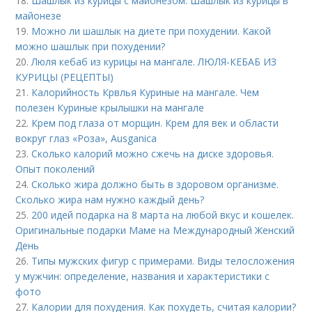
18.
Шашлык из курицы с майонезом. Шашлык из курицы в
майонезе
19.
Можно ли шашлык на диете при похудении. Какой
можно шашлык при похудении?
20.
Люля кебаб из курицы на мангале. ЛЮЛЯ-КЕБАБ ИЗ
КУРИЦЫ (РЕЦЕПТЫ)
21.
Калорийность Крвлья Куриные на мангале. Чем
полезен Куриные крылышки на мангале
22.
Крем под глаза от морщин. Крем для век и области
вокруг глаз «Роза», Ausganica
23.
Сколько калорий можно сжечь на диске здоровья.
Опыт поколений
24.
Сколько жира должно быть в здоровом организме.
Сколько жира нам нужно каждый день?
25.
200 идей подарка на 8 марта на любой вкус и кошелек.
Оригинальные подарки Маме на Международный Женский
День
26.
Типы мужских фигур с примерами. Виды телосложения
у мужчин: определение, названия и характеристики с
фото
27.
Калории для похудения. Как похудеть, считая калории?