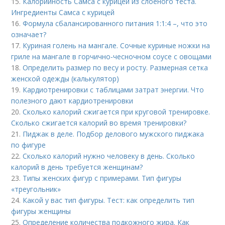
15.
Калорийность Самса с курицей из слоеного теста.
Ингредиенты Самса с курицей
16.
Формула сбалансированного питания 1:1:4 –, что это
означает?
17.
Куриная голень на мангале. Сочные куриные ножки на
гриле на мангале в горчично-чесночном соусе с овощами
18.
Определить размер по весу и росту. Размерная сетка
женской одежды (калькулятор)
19.
Кардиотренировки с таблицами затрат энергии. Что
полезного дают кардиотренировки
20.
Сколько калорий сжигается при круговой тренировке.
Сколько сжигается калорий во время тренировки?
21.
Пиджак в деле. Подбор делового мужского пиджака
по фигуре
22.
Сколько калорий нужно человеку в день. Сколько
калорий в день требуется женщинам?
23.
Типы женских фигур с примерами. Тип фигуры
«треугольник»
24.
Какой у вас тип фигуры. Тест: как определить тип
фигуры женщины
25.
Определение количества подкожного жира. Как