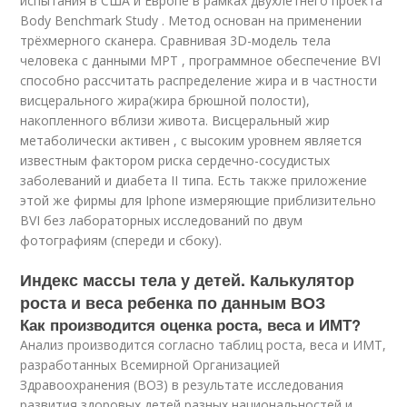
испытания в США и Европе в рамках двухлетнего проекта
Body Benchmark Study
. Метод основан на применении
трёхмерного сканера
. Сравнивая 3D-модель тела
человека с данными МРТ , программное обеспечение BVI
способно рассчитать распределение жира и в частности
висцерального жира(жира брюшной полости),
накопленного вблизи живота. Висцеральный жир
метаболически активен , с высоким уровнем является
известным фактором риска сердечно-сосудистых
заболеваний и диабета II типа. Есть также приложение
этой же фирмы для Iphone измеряющие приблизительно
BVI без лабораторных исследований по двум
фотографиям (спереди и сбоку).
Индекс массы тела у детей. Калькулятор
роста и веса ребенка по данным ВОЗ
Как производится оценка роста, веса и ИМТ?
Анализ производится согласно таблиц роста, веса и ИМТ,
разработанных Всемирной Организацией
Здравоохранения (ВОЗ) в результате исследования
развития здоровых детей разных национальностей и