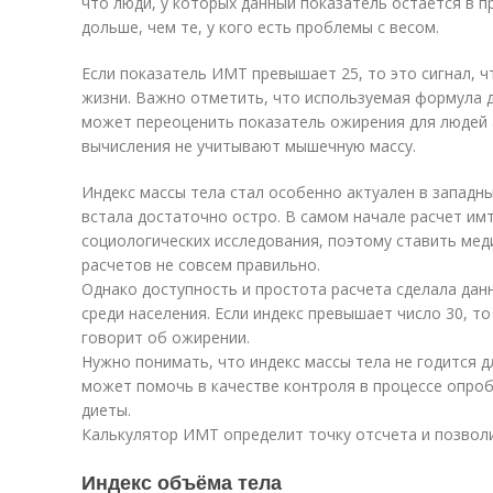
что люди, у которых данный показатель остается в п
дольше, чем те, у кого есть проблемы с весом.
Если показатель ИМТ превышает 25, то это сигнал, 
жизни. Важно отметить, что используемая формула д
может переоценить показатель ожирения для людей 
вычисления не учитывают мышечную массу.
Индекс массы тела стал особенно актуален в западн
встала достаточно остро. В самом начале расчет им
социологических исследования, поэтому ставить мед
расчетов не совсем правильно.
Однако доступность и простота расчета сделала дан
среди населения. Если индекс превышает число 30, т
говорит об ожирении.
Нужно понимать, что индекс массы тела не годится д
может помочь в качестве контроля в процессе опро
диеты.
Калькулятор ИМТ определит точку отсчета и позволи
Индекс объёма тела