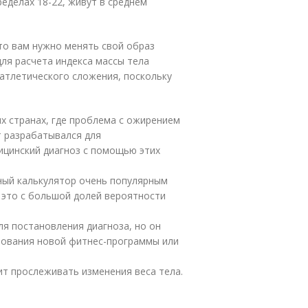
ределах 18-22, живут в среднем
что вам нужно менять свой образ
ля расчета индекса массы тела
атлетического сложения, поскольку
ых странах, где проблема с ожирением
т разрабатывался для
ицинский диагноз с помощью этих
ный калькулятор очень популярным
о это с большой долей вероятности
ля постановления диагноза, но он
бования новой фитнес-программы или
т прослеживать изменения веса тела.