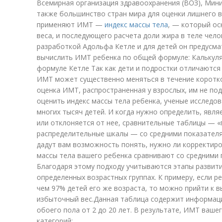
Всемирная организация здравоохранения (ВОЗ), Мин
также большинство стран мира для оценки лишнего в
применяют ИМТ —
индекс массы тела
, — который ос
веса, и последующего расчета доли жира в теле чел
разработкой Адольфа Кетле и для детей он предусма
вычислить ИМТ ребенка по общей формуле: Калькуля
формуле Кетле Так как дети и подростки отличаются
ИМТ может существенно меняться в течение коротко
оценка ИМТ, распространенная у взрослых, им не по
оценить индекс массы тела ребенка, ученые исследо
многих тысяч детей. И когда нужно определить, явл
или отклоняется от нее, сравнительные таблицы — «
распределительные шкалы — со средними показателям
дадут вам возможность понять, нужно ли корректиро
массы тела вашего ребенка сравнивают со средними 
Благодаря этому подходу учитываются этапы развити
определенных возрастных группах. К примеру, если р
чем 97% детей его же возраста, то можно прийти к в
избыточный вес.Данная таблица содержит информац
обоего пола от 2 до 20 лет. В результате, ИМТ ваше
категорий: