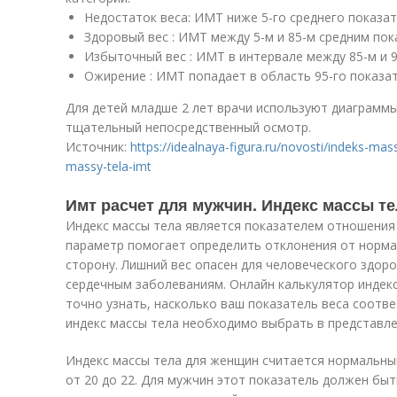
Недостаток веса: ИМТ ниже 5-го среднего показат
Здоровый вес : ИМТ между 5-м и 85-м средним пок
Избыточный вес : ИМТ в интервале между 85-м и 9
Ожирение : ИМТ попадает в область 95-го показа
Для детей младше 2 лет врачи используют диаграммы
тщательный непосредственный осмотр.
Источник:
https://idealnaya-figura.ru/novosti/indeks-mass
massy-tela-imt
Имт расчет для мужчин. Индекс массы те
Индекс массы тела является показателем отношения 
параметр помогает определить отклонения от нормал
сторону. Лишний вес опасен для человеческого здоро
сердечным заболеваниям. Онлайн калькулятор индекс
точно узнать, насколько ваш показатель веса соотв
индекс массы тела необходимо выбрать в представлен
Индекс массы тела для женщин считается нормальным
от 20 до 22. Для мужчин этот показатель должен быт