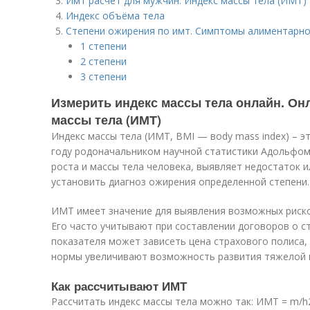
Имт расчет для мужчин. Индекс массы тела (ИМТ)
Индекс объёма тела
Степени ожирения по имт. Симптомы алиментарн
1 степени
2 степени
3 степени
Измерить индекс массы тела онлайн. Он
массы тела (ИМТ)
Индекс массы тела (ИМТ, BMI — вody mass index) – э
году родоначальником научной статистики Адольфом
роста и массы тела человека, выявляет недостаток и
установить диагноз ожирения определенной степени.
ИМТ имеет значение для выявления возможных риско
Его часто учитывают при составлении договоров о с
показателя может зависеть цена страхового полиса,
нормы увеличивают возможность развития тяжелой 
Как рассчитывают ИМТ
Рассчитать индекс массы тела можно так: ИМТ = m/h2