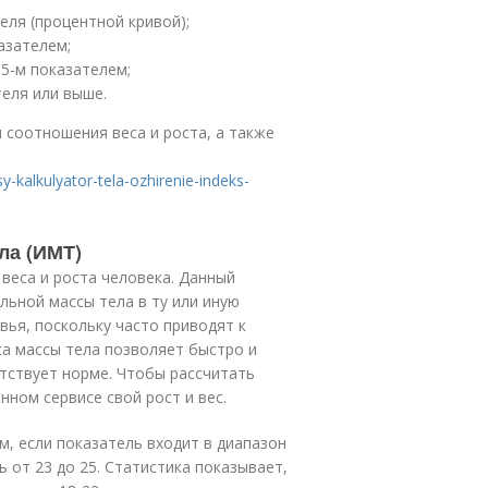
еля (процентной кривой);
азателем;
5-м показателем;
теля или выше.
 соотношения веса и роста, а также
y-kalkulyator-tela-ozhirenie-indeks-
ла (ИМТ)
веса и роста человека. Данный
ьной массы тела в ту или иную
вья, поскольку часто приводят к
а массы тела позволяет быстро и
етствует норме. Чтобы рассчитать
ном сервисе свой рост и вес.
, если показатель входит в диапазон
ь от 23 до 25. Статистика показывает,