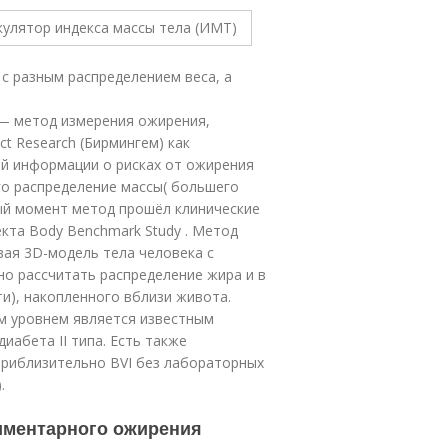
 с разным распределением веса, а
I) — метод измерения ожирения,
t Research (Бирмингем) как
ой информации о рисках от ожирения
го распределение массы( большего
ный момент метод прошёл клинические
екта Body Benchmark Study
. Метод
вая 3D-модель тела человека с
о рассчитать распределение жира и в
и), накопленного вблизи живота.
им уровнем является известным
иабета II типа. Есть также
риблизительно BVI без лабораторных
.
иментарного ожирения