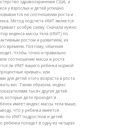
истерство здравоохранения США, а
еса у взрослых и детей успешно
новывается на соотношении роста и
овека. Метод подсчета ИМТ является
тривает особую схему. Сначала нужно
тор индекса массы тела (ИМТ) по
 активным ростом и развитием, их
го времени. Поэтому, обычная
дходит. Чтобы точно и правильно
вали соотношение массы и роста
яется ли ИМТ вашего ребенка нормой
процентные кривые», или
и для детей этого возраста и роста
вать вес. Таким образом, индекс
показателями тысяч других детей.
я, которые дети проходят в
ебенок имеет индекс массы тела выше,
ыводу, что у ребенка имеется
ию по ИМТ подростков и детей
го ребенка попадет в одну из четырех