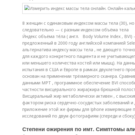
8 женщин с одинаковым индексом массы тела (30), но
следовательно — с разным индексом объёма тела
И́ндекс объёма те́ла ( англ. Body Volume Index , BV
предложенный в 2000 году английской компанией Selec
альтернатива индексу массы тела , не дающего точн
для каждого конкретного пациента и не учитывающе
или меньшего количества костей или мышц). На дан
испытания в США и Европе в рамках двухлетнего про
основан на применении трёхмерного сканера
. Сравни
данными МРТ , программное обеспечение BVI способн
частности висцерального жира(жира брюшной полост
Висцеральный жир метаболически активен , с высок
фактором риска сердечно-сосудистых заболеваний и д
приложение этой же фирмы для Iphone измеряющие п
исследований по двум фотографиям (спереди и сбоку)
Степени ожирения по имт. Симптомы ал