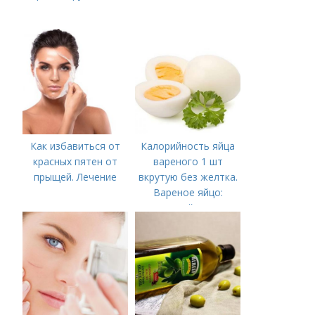
Как избавиться от
Калорийность яйца
красных пятен от
вареного 1 шт
прыщей. Лечение
вкрутую без желтка.
Вареное яйцо:
калорийность