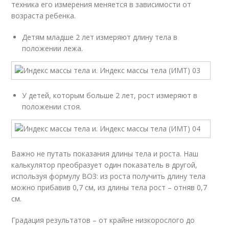
техника его измерения меняется в зависимости от
возраста ребенка.
Детям младше 2 лет измеряют длину тела в
положении лежа.
У детей, которым больше 2 лет, рост измеряют в
положении стоя.
Важно не путать показания длины тела и роста. Наш
калькулятор преобразует один показатель в другой,
используя формулу ВОЗ: из роста получить длину тела
можно прибавив 0,7 см, из длины тела рост – отняв 0,7
см.
Градация результатов – от крайне низкорослого до