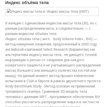
Индекс объёма тела
8 женщин с одинаковым индексом массы тела (30), но с
разным распределением веса, а следовательно — с
разным индексом объёма тела
И́ндекс объёма те́ла ( англ. Body Volume Index , BVI) —
метод измерения ожирения, предложенный в 2000 году
английской компанией Select Research (Бирмингем) как
альтернатива индексу массы тела , не дающего точной
информации о рисках от ожирения для каждого
конкретного пациента и не учитывающего распределение
массы( большего или меньшего количества костей или
мышц). На данный момент метод прошёл клинические
испытания в США и Европе в рамках двухлетнего проекта
Body Benchmark Study
. Метод основан на применении
трёхмерного сканера
. Сравнивая 3D-модель тела
человека с данными МРТ , программное обеспечение BVI
способно рассчитать распределение жира и в частности