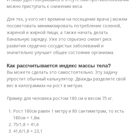
можно приступать к снижению веса.
Для тех, у кого нет времени на посещение врача J можем
посоветовать минимизировать потребление соленой,
жареной и жирной пищи, а также начать делать
банальную зарядку. Уже это серьезно снизит риск
развития сердечно-сосудистых заболеваний и
значительно улучшит общее состояние организма.
Как рассчитывается индекс массы тела?
Вы можете сделать это самостоятельно. Эту задачу
упростит обычный калькулятор. Дважды разделите свой
вес в килограммах на рост в метрах.
Пример для человека ростом 180 см и весом 75 кг.
Рост 180см равен 1 метру и 80 сантиметрам, то есть
180см = 1,8м.
75/1,8 = 41,6
41,6/1,8 = 23,1