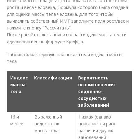
Индекс массы тела (ИМТ) это показатель соответствия
роста и веса человека, формула которого была создана
для оценки массы тела человека. Для того чтобы
вычислить собственный ИМТ заполните поля рост/вес и
нажмите кнопку "Рассчитать".
После расчёта здесь появится ваш индекс массы тела и
идеальный вес по формуле Креффа.
Таблица характеризующая показатели индекса массы
тела
Индекс
Классификация
Вероятность
массы
возникновения
тела
сердечно-
сосудистых
заболеваний
16 и
Выраженный
Низкая (однако
менее
недостаток
повышается риск
массы тела
развития других
заболеваний)