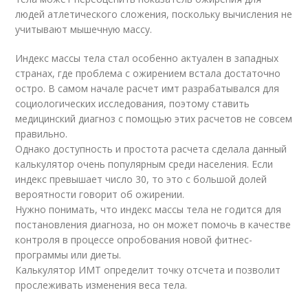
людей атлетического сложения, поскольку вычисления не
учитывают мышечную массу.
Индекс массы тела стал особенно актуален в западных
странах, где проблема с ожирением встала достаточно
остро. В самом начале расчет имт разрабатывался для
социологических исследования, поэтому ставить
медицинский диагноз с помощью этих расчетов не совсем
правильно.
Однако доступность и простота расчета сделала данный
калькулятор очень популярным среди населения. Если
индекс превышает число 30, то это с большой долей
вероятности говорит об ожирении.
Нужно понимать, что индекс массы тела не годится для
постановления диагноза, но он может помочь в качестве
контроля в процессе опробования новой фитнес-
программы или диеты.
Калькулятор ИМТ определит точку отсчета и позволит
прослеживать изменения веса тела.