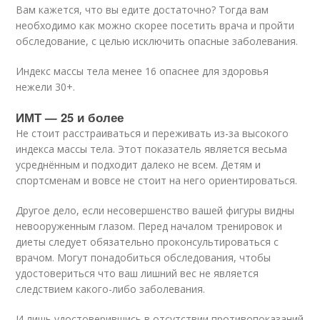
Вам кажется, что вы едите достаточно? Тогда вам
необходимо как можно скорее посетить врача и пройти
обследование, с целью исключить опасные заболевания.
Индекс массы тела менее 16 опаснее для здоровья
нежели 30+.
ИМТ — 25 и более
Не стоит расстраиваться и переживать из-за высокого
индекса массы тела. Этот показатель является весьма
усреднённым и подходит далеко не всем. Детям и
спортсменам и вовсе не стоит на него ориентироваться.
Другое дело, если несовершенство вашей фигуры видны
невооруженным глазом. Перед началом тренировок и
диеты следует обязательно проконсультироваться с
врачом. Могут понадобиться обследования, чтобы
удостовериться что ваш лишний вес не является
следствием какого-либо заболевания.
И лишь удостоверившись в отсутствии противопоказаний