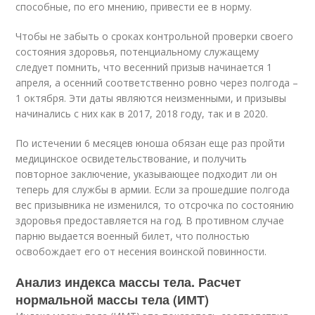
способные, по его мнению, привести ее в норму.
Чтобы не забыть о сроках контрольной проверки своего
состояния здоровья, потенциальному служащему
следует помнить, что весенний призыв начинается 1
апреля, а осенний соответственно ровно через полгода –
1 октября. Эти даты являются неизменными, и призывы
начинались с них как в 2017, 2018 году, так и в 2020.
По истечении 6 месяцев юноша обязан еще раз пройти
медицинское освидетельствование, и получить
повторное заключение, указывающее подходит ли он
теперь для службы в армии. Если за прошедшие полгода
вес призывника не изменился, то отсрочка по состоянию
здоровья предоставляется на год. В противном случае
парню выдается военный билет, что полностью
освобождает его от несения воинской повинности.
Анализ индекса массы тела. Расчет
нормальной массы тела (ИМТ)