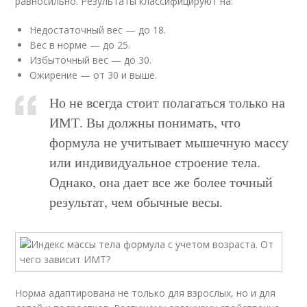
равносильно. Результаты классифицируют на:
Недостаточный вес — до 18.
Вес в норме — до 25.
Избыточный вес — до 30.
Ожирение — от 30 и выше.
Но не всегда стоит полагаться только на
ИМТ. Вы должны понимать, что
формула не учитывает мышечную массу
или индивидуальное строение тела.
Однако, она дает все же более точный
результат, чем обычные весы.
Норма адаптирована не только для взрослых, но и для