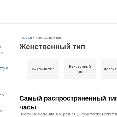
Главная
»
Женственный тип
Женственный тип
а
ция
Некрасивый
сту и
Ужасный тип
Красив
тип
н
 по
Самый распространенный ти
часы
ак
Песочные часы или X-образная фигура также может в