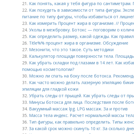
21.
Как понять, какая у тебя фигура по сантиметрам
22.
Как похудеть в зависимости от типа фигуры. Эксп
питание по типу фигуры, чтобы избавиться от лишне
23.
Как измерить Процент жира в организме. // Проце
24.
Уколы в межбровку. Ботокс — поговорим о колич
25.
Как определить размер, какой одежды. Как правил
26.
Title%% процент жира в организме. Обсуждение
27.
Мезонити, что это такое. Суть методики
28.
Калькулятор площади поверхности тела. Площадь
29.
Как убрать складки под глазами в 14 лет. Как изб
помощью косметологии?
30.
Можно ли спать на боку после ботокса. Рекоменда
31.
Как часто можно делать лазерную эпиляцию бикин
эпиляции для гладкой кожи
32.
Убрать следы от прыщей. Как убрать следы от пр
33.
Минусы ботокса для лица. Последствия после бот
34.
Вакуумный массаж lpg. LPG массаж. За и против
35.
Масса тела индекс. Расчет нормальной массы тел
36.
Тип фигуры, как правильно определить. Типы женс
37.
За какой срок можно скинуть 10 кг. За сколько дн