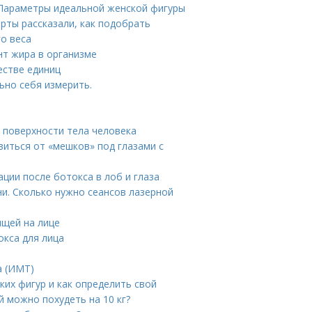
. Параметры идеальной женской фигуры
ерты рассказали, как подобрать
го веса
нт жира в организме
естве единиц
ьно себя измерить.
 поверхности тела человека
авиться от «мешков» под глазами с
ции после ботокса в лоб и глаза
и. Сколько нужно сеансов лазерной
ыщей на лице
окса для лица
а (ИМТ)
ких фигур и как определить свой
ей можно похудеть на 10 кг?