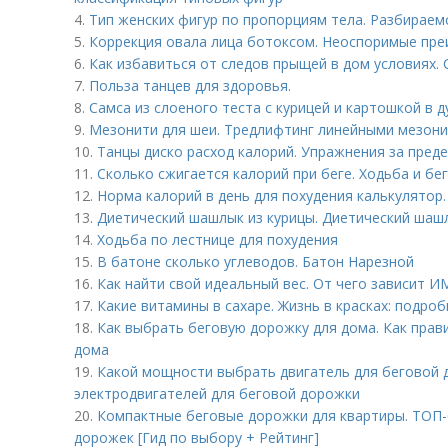
4.
Тип женских фигур по пропорциям тела. Разбираем
5.
Коррекция овала лица ботоксом. Неоспоримые пр
6.
Как избавиться от следов прыщей в дом условиях.
7.
Польза танцев для здоровья.
8.
Самса из слоеного теста с курицей и картошкой в д
9.
Мезонити для шеи. Тредлифтинг линейными мезони
10.
Танцы диско расход калорий. Упражнения за пред
11.
Сколько сжигается калорий при беге. Ходьба и бе
12.
Норма калорий в день для похудения калькулятор.
13.
Диетический шашлык из курицы. Диетический шашл
14.
Ходьба по лестнице для похудения
15.
В батоне сколько углеводов. Батон Нарезной
16.
Как найти свой идеальный вес. От чего зависит И
17.
Какие витамины в сахаре. Жизнь в красках: подро
18.
Как выбрать беговую дорожку для дома. Как пра
дома
19.
Какой мощности выбрать двигатель для беговой
электродвигателей для беговой дорожки
20.
Компактные беговые дорожки для квартиры. ТОП-
дорожек [Гид по выбору + Рейтинг]