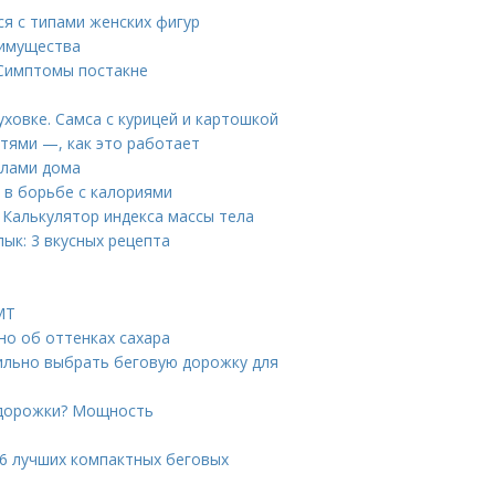
ся с типами женских фигур
еимущества
 Симптомы постакне
уховке. Самса с курицей и картошкой
тями —, как это работает
елами дома
г в борьбе с калориями
 Калькулятор индекса массы тела
ык: 3 вкусных рецепта
МТ
бно об оттенках сахара
вильно выбрать беговую дорожку для
 дорожки? Мощность
6 лучших компактных беговых