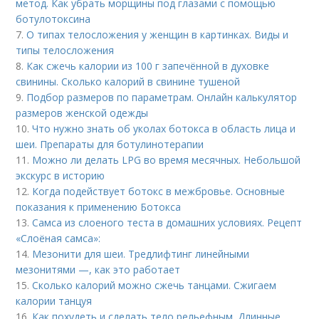
метод. Как убрать морщины под глазами с помощью
ботулотоксина
7.
О типах телосложения у женщин в картинках. Виды и
типы телосложения
8.
Как сжечь калории из 100 г запечённой в духовке
свинины. Сколько калорий в свинине тушеной
9.
Подбор размеров по параметрам. Онлайн калькулятор
размеров женской одежды
10.
Что нужно знать об уколах ботокса в область лица и
шеи. Препараты для ботулинотерапии
11.
Можно ли делать LPG во время месячных. Небольшой
экскурс в историю
12.
Когда подействует ботокс в межбровье. Основные
показания к применению Ботокса
13.
Самса из слоеного теста в домашних условиях. Рецепт
«Слоёная самса»:
14.
Мезонити для шеи. Тредлифтинг линейными
мезонитями —, как это работает
15.
Сколько калорий можно сжечь танцами. Сжигаем
калории танцуя
16.
Как похудеть и сделать тело рельефным. Длинные