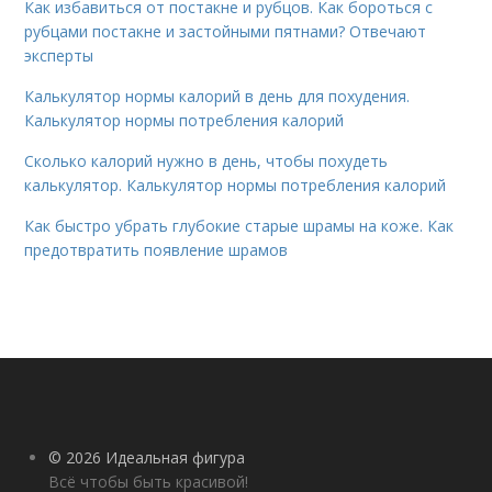
Как избавиться от постакне и рубцов. Как бороться с
рубцами постакне и застойными пятнами? Отвечают
эксперты
Калькулятор нормы калорий в день для похудения.
Калькулятор нормы потребления калорий
Сколько калорий нужно в день, чтобы похудеть
калькулятор. Калькулятор нормы потребления калорий
Как быстро убрать глубокие старые шрамы на коже. Как
предотвратить появление шрамов
© 2026 Идеальная фигура
Всё чтобы быть красивой!