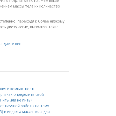
ункты подсчитываются. Чем выше
ижением массы тела их количество
степенно, переходя к более низкому
ать диету легче, выполняя такие
ния и компактность
р и как определить свой
Пить или не пить?
кст научной работы на тему
) и индекса массы тела для