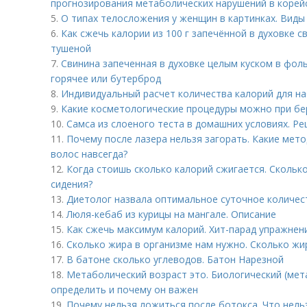
прогнозирования метаболических нарушений в корей
5.
О типах телосложения у женщин в картинках. Виды
6.
Как сжечь калории из 100 г запечённой в духовке с
тушеной
7.
Свинина запеченная в духовке целым куском в фоль
горячее или бутерброд
8.
Индивидуальный расчет количества калорий для на
9.
Какие косметологические процедуры можно при бе
10.
Самса из слоеного теста в домашних условиях. Ре
11.
Почему после лазера нельзя загорать. Какие мет
волос навсегда?
12.
Когда стоишь сколько калорий сжигается. Скольк
сидения?
13.
Диетолог назвала оптимальное суточное количес
14.
Люля-кебаб из курицы на мангале. Описание
15.
Как сжечь максимум калорий. Хит-парад упражнен
16.
Сколько жира в организме нам нужно. Сколько жир
17.
В батоне сколько углеводов. Батон Нарезной
18.
Метаболический возраст это. Биологический (мета
определить и почему он важен
19.
Почему нельзя ложиться после ботокса. Что нель