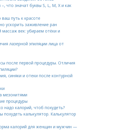
 что значат буквы S, L, M, X и как
 ваш путь к красоте
но ускорить заживление ран
 массаж век: убираем отёки и
ичия лазерной эпиляции лица от
сы после первой процедуры. Отличия
эпиляции?
я, синяки и отеки после контурной
еки
ца мезонитями
кие процедуры
о надо калорий, чтоб похудеть?
ы похудеть калькулятор. Калькулятор
норма калорий для женщин и мужчин —