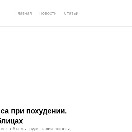
Главная
Новости
Статьи
са при похудении.
блицах
вес, объемы груди, талии, живота,