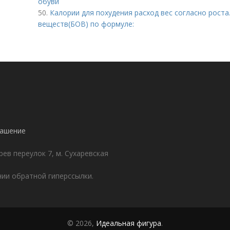
обуви
50.
Калории для похудения расход вес согласно роста
веществ(БОВ) по формуле:
лашение
ев переулок 7, м. Сухаревская
ии обратной гиперссылки.
© 2026,
Идеальная фигура
.