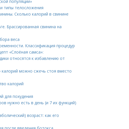
ской популяции»
 и типы телосложения
винины. Сколько калорий в свинине
ге. Брассированная свинина на
бора веса
ременности. Классификация процедур
цепт «Слоёная самса»:
одики относятся к избавлению от
о калорий можно сжечь стоя вместо
тво калорий
ий для похудения
ов нужно есть в день (и 7 их функций)
болический) возраст: как его
зя после введения ботокса