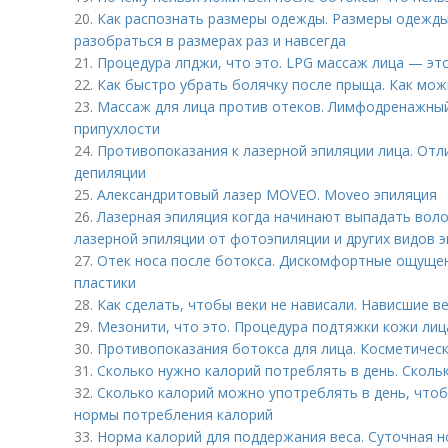
20.
Как распознать размеры одежды. Размеры одежды –,
разобраться в размерах раз и навсегда
21.
Процедура лпджи, что это. LPG массаж лица — это
22.
Как быстро убрать болячку после прыща. Как мож
23.
Массаж для лица против отеков. Лимфодренажный
припухлости
24.
Противопоказания к лазерной эпиляции лица. Отл
депиляции
25.
Александритовый лазер MOVEO. Moveo эпиляция
26.
Лазерная эпиляция когда начинают выпадать воло
лазерной эпиляции от фотоэпиляции и других видов 
27.
Отек носа после ботокса. Дискомфортные ощущени
пластики
28.
Как сделать, чтобы веки не нависали. Нависшие в
29.
Мезонити, что это. Процедура подтяжки кожи ли
30.
Противопоказания ботокса для лица. Косметичес
31.
Сколько нужно калорий потреблять в день. Скольк
32.
Сколько калорий можно употреблять в день, чтоб
нормы потребления калорий
33.
Норма калорий для поддержания веса. Суточная 