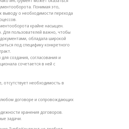
однако инструмент может оказаться
ументооборота. Понимая это,
 к выводу о необходимости перехода
оцессов.
ументооборота крайне насыщен.
. Для пользователей важно, чтобы
 документами, обладала широкой
оиться под специфику конкретного
тракт.
 для создания, согласования и
ционала сочетается в ней с
е, отсутствует необходимость в
 любом договоре и сопровождающих
адежности хранения договоров.
ые задачи.
ние ТурбоКонтракт не требует