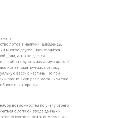
)
аемая)
ство лотов в наличии, дивиденды,
ь и многое другое. Производится
мой доли, а также дается
ть, чтобы получить желаемую долю. К
ивались автоматически, поэтому
туальную версию картины. Но при
к и важно. Если раз в месяц (или еще
 обновить котировки.
 набор возможностей по учету своего
раться с логикой ввода данных и
а которых нужно вносить информацию