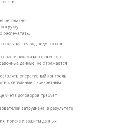
тнести:
el бесплатно.
выгрузку.
о распечатать.
ов скрывается ряд недостатков,
 справочниками контрагентов,
правочные данные, не отражается
ществлять оперативный контроль
ытия, связанные с конкретным
це учета договоров требует
ователей затруднена, в результате
я, поиска и защиты данных.