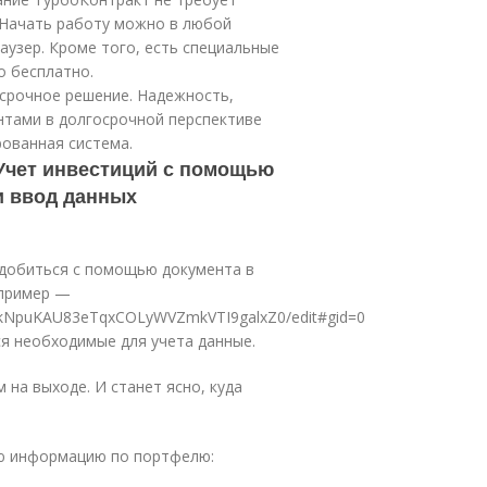
 Начать работу можно в любой
узер. Кроме того, есть специальные
о бесплатно.
осрочное решение. Надежность,
нтами в долгосрочной перспективе
ованная система.
Учет инвестиций с помощью
и ввод данных
 добиться с помощью документа в
(пример —
zpqkNpuKAU83eTqxCOLyWVZmkVTI9galxZ0/edit#gid=0
ся необходимые для учета данные.
 на выходе. И станет ясно, куда
ую информацию по портфелю: