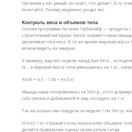
Организм у нас умный, он знает, что делает. Есть оче
почитайте: Почему медленно уходит вес .
Контроль веса и объемов тела
Основа программы питания Гербалайф — продукты с 
строительный материал. Белок «кормит» наши мышцы,
увеличивается в весе. В то же время жировая масса 
можем видеть на замерах.
К примеру, ваш вес неделю назад был 94 кг , за неде
гр ., а жировая масса тела уменьшилась на 1 кг , как
94,00 + 0,5 – 1,00 = 93,5 кг
Мышцы наши «поправились» на 500 гр., а это формир
собственно и добиваемся! А жир «похудел» на 1 кг.
Так на сколько мы похудели за неделю ? На 500 гр. или 
И этот 1 кг отражается на показателях объемов тела
делайте правильную оценку своим результатам.