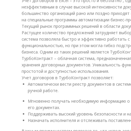
Учет договоров в Excel – это просто и бесплатно , 
неэффективным в случае высокой интенсивности док
большинство организаций рано или поздно приходят
на специальные программы автоматизации бизнес-пр
Текущий рынок программных решений в области док
Растущее количество предложений затрудняет выбор
система позволяла быстро и эффективно работать с
функциональностью, но при этом могла гибко подстр
бизнеса. Одним из таких решений является ТурбоКон
ТурбоКонтракт – облачная система, предназначенная
хранения договорных документов. Уникальность функ
простотой и доступностью использования.
Учет договоров в ТурбоКонтракт позволяет:
Автоматически вести реестр документов в систем
ручной работе.
Мгновенно получать необходимую информацию о
его документах.
Поддерживать высокий уровень безопасности и н
Назначать исполнителя и отслеживать поставленн
Важным преимуществом является то, что использова