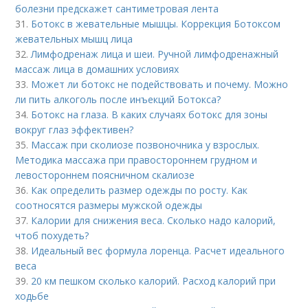
болезни предскажет сантиметровая лента
31.
Ботокс в жевательные мышцы. Коррекция Ботоксом
жевательных мышц лица
32.
Лимфодренаж лица и шеи. Ручной лимфодренажный
массаж лица в домашних условиях
33.
Может ли ботокс не подействовать и почему. Можно
ли пить алкоголь после инъекций Ботокса?
34.
Ботокс на глаза. В каких случаях ботокс для зоны
вокруг глаз эффективен?
35.
Массаж при сколиозе позвоночника у взрослых.
Методика массажа при правостороннем грудном и
левостороннем поясничном скалиозе
36.
Как определить размер одежды по росту. Как
соотносятся размеры мужской одежды
37.
Калории для снижения веса. Сколько надо калорий,
чтоб похудеть?
38.
Идеальный вес формула лоренца. Расчет идеального
веса
39.
20 км пешком сколько калорий. Расход калорий при
ходьбе