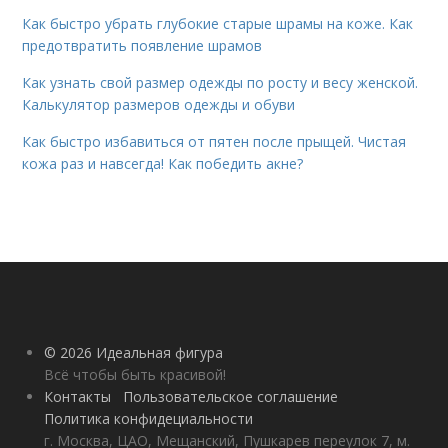
Как быстро убрать глубокие старые шрамы на коже. Как
предотвратить появление шрамов
Как узнать свой размер одежды по росту и весу женской.
Калькулятор размеров одежды и обуви
Как быстро избавиться от пятен после прыщей. Чистая
кожа раз и навсегда! Как победить акне?
© 2026 Идеальная фигура
Всё чтобы быть красивой!
Контакты
Пользовательское соглашение
Политика конфидециальности
г. Москва, ЦАО, Мещанский, Пушкарев переулок 7, м.