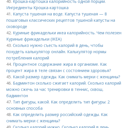
40.
Крошка-картошка калорийность одной порции.
Ингредиенты Крошка-картошка
41.
Капуста тушеная на воде. Капуста тушеная — 8
пошаговых классических рецептов тушеной капусты на
сковороде
42.
Куриные фрикадельки икеа калорийность. Чем полезен
Куриные фрикадельки (IKEA)
43.
Сколько нужно съесть калорий в день, чтобы
похудеть калькулятор онлайн. Калькулятор нормы
потребления калорий
44.
Процентное содержание жира в организме. Как
процент жира в теле связан с состоянием здоровья?
45.
Какой размер одежды. Как снимать мерки с женщины?
46.
Бадминтон сколько сжигает калорий. Сколько калорий
можно сжечь за час тренировки в теннис, сквош,
бадминтон
47.
Тип фигуры, какой. Как определить тип фигуры: 2
основных способа
48.
Как определить размер российский одежды. Как
снимать мерки с женщины?
49.
Сколько калорий нужно. Сколько калорий в день