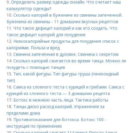
9.
Определить размер одежды онлайн. Что считает наш
калькулятор одежды?
10.
Сколько калорий в буженине из свинины запеченной.
Буженина из свинины - 11 домашних вкусных рецептов
11.
Что такое дефицит калорий и как его создать. Что
такое дефицит калорий для похудения
12.
Низкокалорийные продукты для похудения список с
калориями. Польза и вред
13.
Свинина запечённая в духовке. Свинина с секретом
14.
Сколько калорий сжигается во время танца. Можно ли
похудеть с помощью танцев
15.
Тип, какой фигуры. Тип фигуры: груша (гинекоидный
тип)
16.
Самса из слоеного теста с курицей и грибами. Самса с
курицей из слоеного теста — 3 домашних рецепта
17.
Ботокс в нижнюю часть лица. Тактика работы
18.
Танцы диско расход калорий. Упражнения за
пределами дома
19.
Противопоказания для ботокса. Ботокс 100 -
инструкция по применению
20.
Сколько калорий сжигает 114 минут Просто танца.