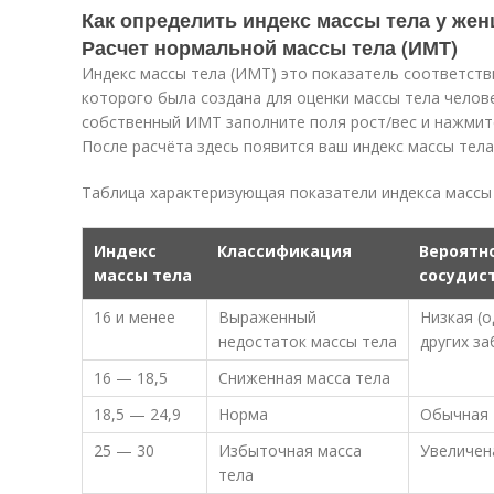
Как определить индекс массы тела у жен
Расчет нормальной массы тела (ИМТ)
Индекс массы тела (ИМТ) это показатель соответств
которого была создана для оценки массы тела челов
собственный ИМТ заполните поля рост/вес и нажмите
После расчёта здесь появится ваш индекс массы тел
Таблица характеризующая показатели индекса массы
Индекс
Классификация
Вероятн
массы тела
сосудис
16 и менее
Выраженный
Низкая (
недостаток массы тела
других з
16 — 18,5
Сниженная масса тела
18,5 — 24,9
Норма
Обычная
25 — 30
Избыточная масса
Увеличен
тела