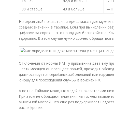
18—30
42,5 и больше
IV с
30 и старше
43 и больше
— I
Но идеальный показатель индекса массы для мужчины
средних значений в таблице. Если при вычислении р
цифрами за сорок — это повод для беспокойства. Кр
здоровью. В этом случае нужно срочно обращаться 
Отклонения от нормы ИМТ у призывника даёт ему пра
шести месяцев он посещает врачей, проходит обследо
диагностируется серьёзных заболеваний или наруше
юношу для прохождения службы в войсках РФ.
А вот на Тайване молодых людей с показателями ни
При этом не обращают внимания на то, чем вызван
мышечной массой. Это ещё раз подчёркивает недост
расшифровки.