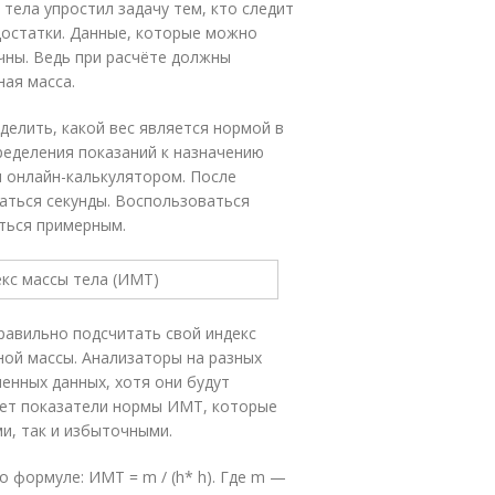
тела упростил задачу тем, кто следит
едостатки. Данные, которые можно
очны. Ведь при расчёте должны
ная масса.
делить, какой вес является нормой в
ределения показаний к назначению
я онлайн-калькулятором. После
ваться секунды. Воспользоваться
ться примерным.
равильно подсчитать свой индекс
ной массы. Анализаторы на разных
енных данных, хотя они будут
яет показатели нормы ИМТ, которые
и, так и избыточными.
о формуле: ИМТ = m / (h* h). Где m —