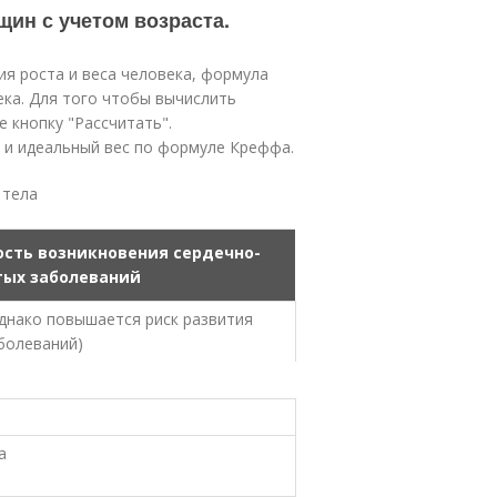
щин с учетом возраста.
ия роста и веса человека, формула
ека. Для того чтобы вычислить
 кнопку "Рассчитать".
а и идеальный вес по формуле Креффа.
 тела
ость возникновения сердечно-
тых заболеваний
однако повышается риск развития
аболеваний)
а