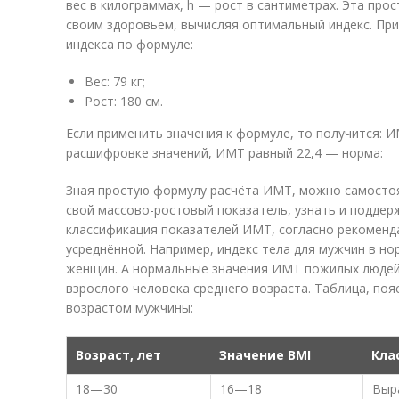
вес в килограммах, h — рост в сантиметрах. Эта про
своим здоровьем, вычисляя оптимальный индекс. Пр
индекса по формуле:
Вес: 79 кг;
Рост: 180 см.
Если применить значения к формуле, то получится: ИМТ
расшифровке значений, ИМТ равный 22,4 — норма:
Зная простую формулу расчёта ИМТ, можно самосто
свой массово-ростовый показатель, узнать и поддер
классификация показателей ИМТ, согласно рекоменд
усреднённой. Например, индекс тела для мужчин в но
женщин. А нормальные значения ИМТ пожилых людей 
взрослого человека среднего возраста. Таблица, по
возрастом мужчины:
Возраст, лет
Значение BMI
Кла
18—30
16—18
Выр