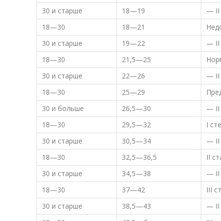
30 и старше
18—19
— I
18—30
18—21
Нед
30 и старше
19—22
— I
18—30
21,5—25
Нор
30 и старше
22—26
— I
18—30
25—29
Пре
30 и больше
26,5—30
— I
18—30
29,5—32
I ст
30 и старше
30,5—34
— I
18—30
32,5—36,5
II с
30 и старше
34,5—38
— I
18—30
37—42
III 
30 и старше
38,5—43
— I