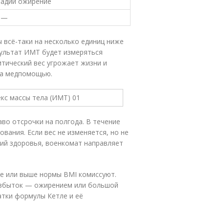
тадии ожирение
I —
 всё-таки на несколько единиц ниже
езультат ИМТ будет измеряться
итический вес угрожает жизни и
за медпомощью.
во отсрочки на полгода. В течение
вания. Если вес не изменяется, но не
ний здоровья, военкомат направляет
же или выше нормы BMI комиссуют.
 избыток — ожирением или большой
атки формулы Кетле и её