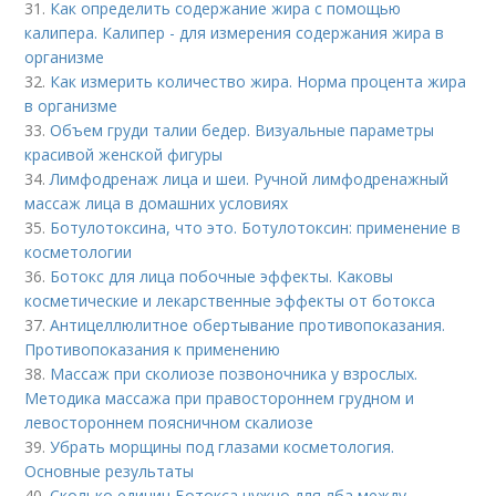
31.
Как определить содержание жира с помощью
калипера. Калипер - для измерения содержания жира в
организме
32.
Как измерить количество жира. Норма процента жира
в организме
33.
Объем груди талии бедер. Визуальные параметры
красивой женской фигуры
34.
Лимфодренаж лица и шеи. Ручной лимфодренажный
массаж лица в домашних условиях
35.
Ботулотоксина, что это. Ботулотоксин: применение в
косметологии
36.
Ботокс для лица побочные эффекты. Каковы
косметические и лекарственные эффекты от ботокса
37.
Антицеллюлитное обертывание противопоказания.
Противопоказания к применению
38.
Массаж при сколиозе позвоночника у взрослых.
Методика массажа при правостороннем грудном и
левостороннем поясничном скалиозе
39.
Убрать морщины под глазами косметология.
Основные результаты
40.
Сколько единиц Ботокса нужно для лба между