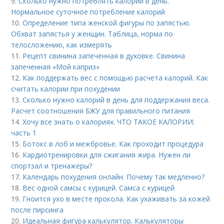
9.
Сколько нужно потреблять калорий в день.
Нормальное суточное потребление калорий
10.
Определение типа женской фигуры по запястью.
Обхват запястья у женщин. Таблица, норма по
телосложению, как измерять
11.
Рецепт свинина запеченная в духовке. Свинина
запеченная «Мой каприз»
12.
Как поддержать вес с помощью расчета калорий. Как
считать калории при похудении
13.
Сколько нужно калорий в день для поддержания веса.
Расчет соотношения БЖУ для правильного питания
14.
Хочу все знать о калориях. ЧТО ТАКОЕ КАЛОРИИ:
часть 1
15.
Ботокс в лоб и межбровье. Как проходит процедура
16.
Кардиотренировки для сжигания жира. Нужен ли
спортзал и тренажеры?
17.
Календарь похудения онлайн. Почему так медленно?
18.
Вес одной самсы с курицей. Самса с курицей
19.
Гноится ухо в месте прокола. Как ухаживать за кожей
после пирсинга
20.
Идеальная фигура калькулятор. Калькуляторы