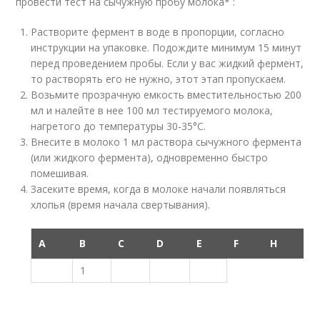
провести тест на сычужную пробу молока* :
Растворите фермент в воде в пропорции, согласно
инструкции на упаковке. Подождите минимум 15 минут
перед проведением пробы. Если у вас жидкий фермент,
то растворять его не нужно, этот этап пропускаем.
Возьмите прозрачную емкость вместительностью 200
мл и налейте в нее 100 мл тестируемого молока,
нагретого до температуры 30-35°С.
Внесите в молоко 1 мл раствора сычужного фермента
(или жидкого фермента), одновременно быстро
помешивая.
Засеките время, когда в молоке начали появляться
хлопья (время начала свертывания).
A
B
C
D
E
F
H
1