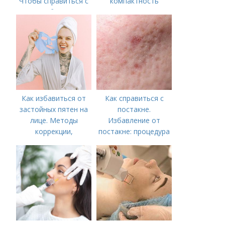
Чтобы справиться с
компактность
нагрубанием,
необходимо
предпринять
следующие действия:
Как избавиться от
Как справиться с
застойных пятен на
постакне.
лице. Методы
Избавление от
коррекции,
постакне: процедура
аппаратного лечения
акне и удаления
рубцов и шрамов
постакне