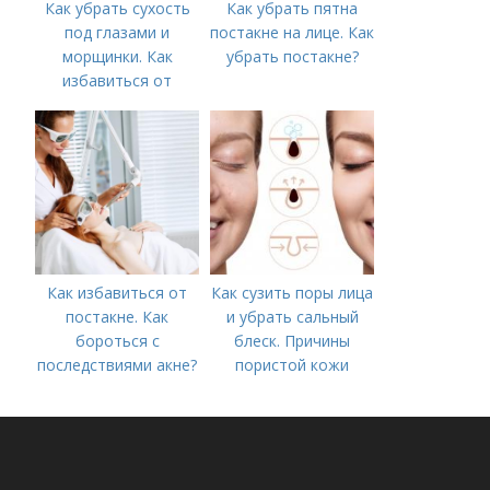
Как убрать сухость
Как убрать пятна
под глазами и
постакне на лице. Как
морщинки. Как
убрать постакне?
избавиться от
морщин под глазами:
косметологические
процедуры
Как избавиться от
Как сузить поры лица
постакне. Как
и убрать сальный
бороться с
блеск. Причины
последствиями акне?
пористой кожи