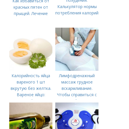
похудения.
Как избавиться от
Калькулятор нормы
красных пятен от
потребления калорий
прыщей. Лечение
Калорийность яйца
Лимфодренажный
вареного 1 шт
массаж грудное
вкрутую без желтка.
вскармливание.
Вареное яйцо:
Чтобы справиться с
калорийность
нагрубанием,
необходимо
предпринять
следующие действия: