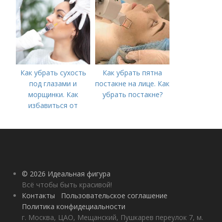
Как убрать сухость
Как убрать пятна
под глазами и
постакне на лице. Как
морщинки. Как
убрать постакне?
избавиться от
морщин под глазами:
косметологические
процедуры
© 2026 Идеальная фигура
Всё чтобы быть красивой!
Контакты
Пользовательское соглашение
Политика конфидециальности
г. Москва, ЦАО, Мещанский, Пушкарев переулок 7, м.