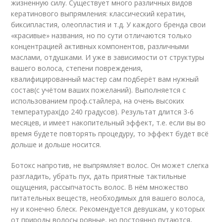
жизненную силу. Существует много различных видов
кератинового выпрямления: классический кератин,
биксипластия, олеопластия и т.д. У каждого бренда свои
«красивые» названия, но по сути отличаются только
концентрацией активных компонентов, различными
маслами, отдушками. И уже в зависимости от структуры
вашего волоса, степени повреждения,
квалифицированный мастер сам подберёт вам нужный
состав(с учётом ваших пожеланий). Выполняется с
использованием проф.стайлера, на очень высоких
температурах(до 240 градусов). Результат длится 3-6
месяцев, и имеет накопительный эффект, т.е. если вы во
время будете повторять процедуру, то эффект будет всё
дольше и дольше носится.
Ботокс напротив, не выпрямляет волос. Он может слегка
разгладить, убрать пух, дать приятные тактильные
ощущения, рассыпчатость волос. В нём множество
питательных веществ, необходимых для вашего волоса,
ну и конечно блеск. Рекомендуется девушкам, у которых
от природы волосы ровные, но постоянно путаются,