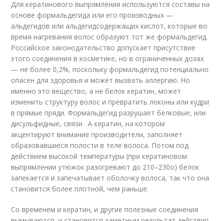
Для кератинового выпрямления используются составы на
основе формальдегида или его производных —
альдегидов или альдегидсодержащих кислот, которые во
время нагревания волос образуют тот же формальдегид.
Российское законодательство допускает присутствие
этого соединения в косметике, но в ограниченных дозах
— не более 0,2%, поскольку формальдегид потенциально
опасен для здоровья и может вызвать аллергию. Но
именно это вещество, а не белок кератин, может
изменить структуру волос и превратить локоны или кудри
в прямые пряди. Формальдегид разрушает белковые, или
дисульфидные, связи . А кератин, на котором
акцентируют внимание производители, заполняет
образовавшиеся полости в теле волоса. Потом под
действием высокой температуры (при кератиновом
выпрямлении утюжок разогревают до 210–230
о
) белок
запекается и запечатывает оболочку волоса, так что она
становится более плотной, чем раньше.
Со временем и кератин, и другие полезные соединения
вымываются, и становится заметным результат действия