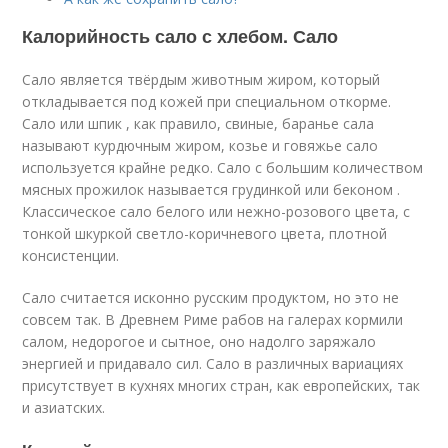
Калорийность сало с хлебом. Сало
Сало является твёрдым животным жиром, который
откладывается под кожей при специальном откорме.
Сало или шпик , как правило, свиные, баранье сала
называют курдючным жиром, козье и говяжье сало
используется крайне редко. Сало с большим количеством
мясных прожилок называется грудинкой или беконом .
Классическое сало белого или нежно-розового цвета, с
тонкой шкуркой светло-коричневого цвета, плотной
консистенции.
Сало считается исконно русским продуктом, но это не
совсем так. В Древнем Риме рабов на галерах кормили
салом, недорогое и сытное, оно надолго заряжало
энергией и придавало сил. Сало в различных вариациях
присутствует в кухнях многих стран, как европейских, так
и азиатских.