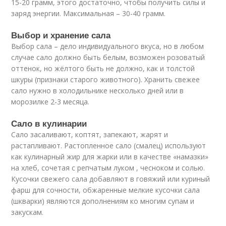
15-20 грамм, этого достаточно, чтобы получить силы и
заряд энергии. Максимальная – 30-40 грамм.
Выбор и хранение сала
Выбор сала – дело индивидуального вкуса, но в любом
случае сало должно быть белым, возможен розоватый
оттенок, но жёлтого быть не должно, как и толстой
шкуры (признаки старого животного). Хранить свежее
сало нужно в холодильнике несколько дней или в
морозилке 2-3 месяца.
Сало в кулинарии
Сало засаливают, коптят, запекают, жарят и
растапливают. Растопленное сало (смалец) используют
как кулинарный жир для жарки или в качестве «намазки»
на хлеб, сочетая с репчатым луком , чесноком и солью.
Кусочки свежего сала добавляют в говяжий или куриный
фарш для сочности, обжаренные мелкие кусочки сала
(шкварки) являются дополнениям ко многим супам и
закускам.