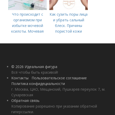
Что происходит с
Как сузить поры лица
организмом при
и убрать сальный
избытке мочевой
блеск. Причины
ксилоты. Мочевая
пористой кожи
кислота в крови:
норма и отклонения
© 2026 Идеальная фигура
Всё чтобы быть красивой!
Контакты
Пользовательское соглашение
Политика конфидециальности
г. Москва, ЦАО, Мещанский, Пушкарев переулок 7, м.
Сухаревская
Обратная связь
Копирование разрешено при указании обратной
гиперссылки.