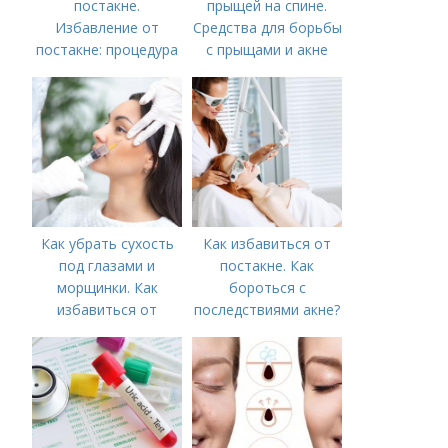
постакне.
прыщей на спине.
Избавление от
Средства для борьбы
постакне: процедура
с прыщами и акне
Как убрать сухость
Как избавиться от
под глазами и
постакне. Как
морщинки. Как
бороться с
избавиться от
последствиями акне?
морщин под глазами:
косметологические
процедуры