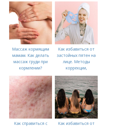
Массаж кормящим
Как избавиться от
мамам. Как делать
застойных пятен на
массаж груди при
лице. Методы
кормлении?
коррекции,
аппаратного лечения
акне и удаления
рубцов и шрамов
постакне
Как справиться с
Как избавиться от