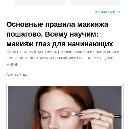
Показать все
Основные правила макияжа
Хороший макияж
Макияж для девушек
пошагово. Всему научим:
макияж глаз для начинающих
Советы по выбору теней, разные техники их нанесения и
Макияж для лица
Макияж для щек
пошаговые инструкции по макияжу глаз на все случаи
жизни
Алина Хараз
Макияж для глаз
Макияж для губ-как