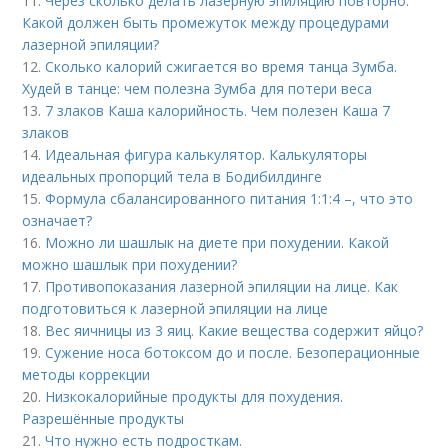
11.
Через сколько делать лазерную эпиляцию повторно.
Какой должен быть промежуток между процедурами
лазерной эпиляции?
12.
Сколько калорий сжигается во время танца Зумба.
Худей в танце: чем полезна Зумба для потери веса
13.
7 злаков Каша калорийность. Чем полезен Каша 7
злаков
14.
Идеальная фигура калькулятор. Калькуляторы
идеальных пропорций тела в Бодибилдинге
15.
Формула сбалансированного питания 1:1:4 –, что это
означает?
16.
Можно ли шашлык на диете при похудении. Какой
можно шашлык при похудении?
17.
Противопоказания лазерной эпиляции на лице. Как
подготовиться к лазерной эпиляции на лице
18.
Вес яичницы из 3 яиц. Какие вещества содержит яйцо?
19.
Сужение носа ботоксом до и после. Безоперационные
методы коррекции
20.
Низкокалорийные продукты для похудения.
Разрешённые продукты
21.
Что нужно есть подросткам.