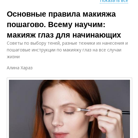
Показать все
Основные правила макияжа
Хороший макияж
Макияж для девушек
пошагово. Всему научим:
макияж глаз для начинающих
Советы по выбору теней, разные техники их нанесения и
Макияж для лица
Макияж для щек
пошаговые инструкции по макияжу глаз на все случаи
жизни
Алина Хараз
Макияж для глаз
Макияж для губ-как