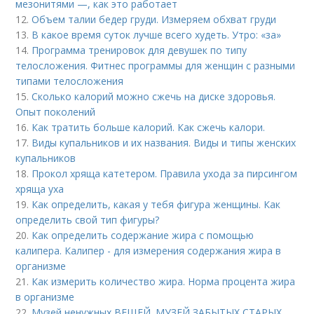
мезонитями —, как это работает
12.
Объем талии бедер груди. Измеряем обхват груди
13.
В какое время суток лучше всего худеть. Утро: «за»
14.
Программа тренировок для девушек по типу
телосложения. Фитнес программы для женщин с разными
типами телосложения
15.
Сколько калорий можно сжечь на диске здоровья.
Опыт поколений
16.
Как тратить больше калорий. Как сжечь калори.
17.
Виды купальников и их названия. Виды и типы женских
купальников
18.
Прокол хряща катетером. Правила ухода за пирсингом
хряща уха
19.
Как определить, какая у тебя фигура женщины. Как
определить свой тип фигуры?
20.
Как определить содержание жира с помощью
калипера. Калипер - для измерения содержания жира в
организме
21.
Как измерить количество жира. Норма процента жира
в организме
22.
Музей ненужных ВЕЩЕЙ. МУЗЕЙ ЗАБЫТЫХ СТАРЫХ