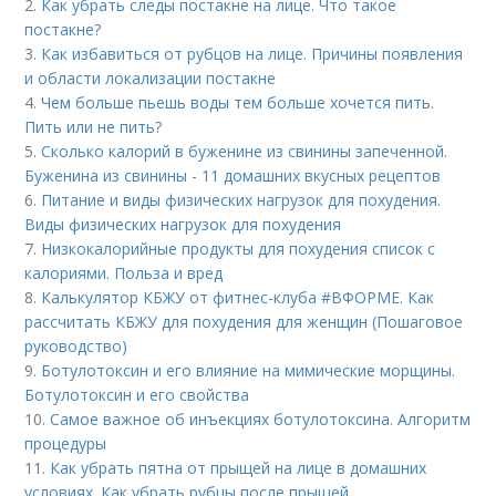
2.
Как убрать следы постакне на лице. Что такое
постакне?
3.
Как избавиться от рубцов на лице. Причины появления
и области локализации постакне
4.
Чем больше пьешь воды тем больше хочется пить.
Пить или не пить?
5.
Сколько калорий в буженине из свинины запеченной.
Буженина из свинины - 11 домашних вкусных рецептов
6.
Питание и виды физических нагрузок для похудения.
Виды физических нагрузок для похудения
7.
Низкокалорийные продукты для похудения список с
калориями. Польза и вред
8.
Калькулятор КБЖУ от фитнес-клуба #ВФОРМЕ. Как
рассчитать КБЖУ для похудения для женщин (Пошаговое
руководство)
9.
Ботулотоксин и его влияние на мимические морщины.
Ботулотоксин и его свойства
10.
Самое важное об инъекциях ботулотоксина. Алгоритм
процедуры
11.
Как убрать пятна от прыщей на лице в домашних
условиях. Как убрать рубцы после прыщей