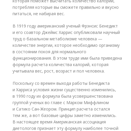
которая поможет высчитать количество калорий,
потребляя которые вы сможете правильно и вкусно
питаться, не набирая вес.
В 1919 году американский ученый Фрэнсис Бенедикт
и его соавтор Джеймс Харрис опубликовали научный
труд о базальном метаболизме человека —
количестве энергии, которое необходимо организму
в состоянии покоя для нормального
функционирования. В этом труде ими была приведена
формула расчета количества калорий, которая
учитывала вес, рост, возраст и пол человека.
Поскольку со времен выхода работы Бенедикта
и Харриса условия жизни существенно изменились,
в 1990 году их формула была усовершенствована
группой ученых во главе с Марком Миффлином
и Сатико Сан-Жеором. Принцип расчета остался
тем же, а вот базовые цифры заметно изменились.
В настоящее время Американская ассоциация
диетологов признает эту формулу наиболее точной