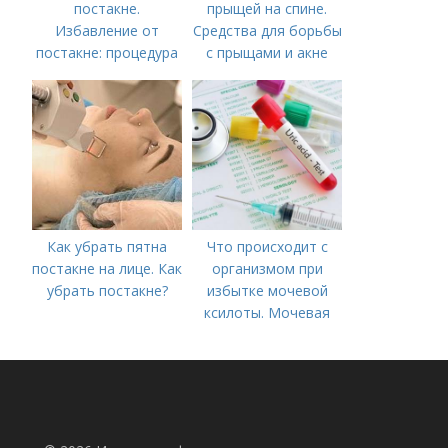
постакне.
прыщей на спине.
Избавление от
Средства для борьбы
постакне: процедура
с прыщами и акне
Как убрать пятна
Что происходит с
постакне на лице. Как
организмом при
убрать постакне?
избытке мочевой
ксилоты. Мочевая
кислота в крови:
норма и отклонения