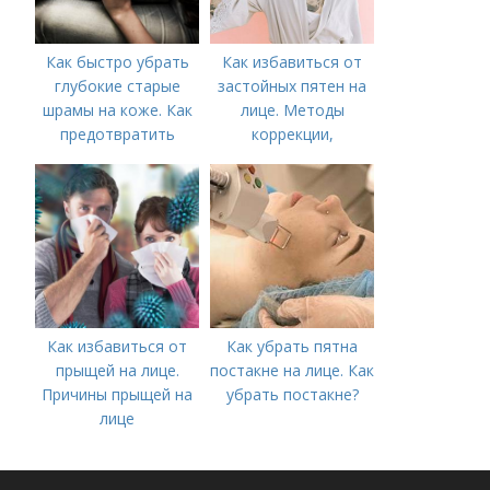
Как быстро убрать
Как избавиться от
глубокие старые
застойных пятен на
шрамы на коже. Как
лице. Методы
предотвратить
коррекции,
появление шрамов
аппаратного лечения
акне и удаления
рубцов и шрамов
постакне
Как избавиться от
Как убрать пятна
прыщей на лице.
постакне на лице. Как
Причины прыщей на
убрать постакне?
лице