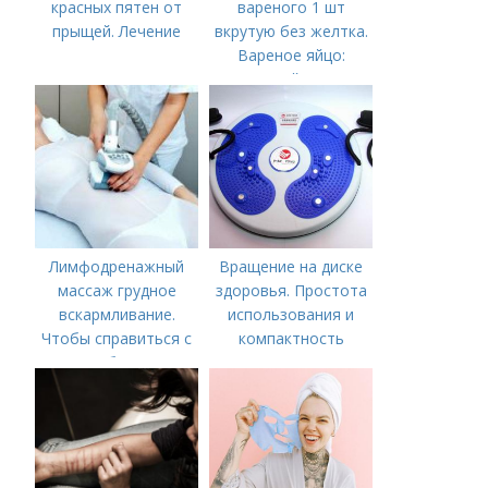
красных пятен от
вареного 1 шт
прыщей. Лечение
вкрутую без желтка.
Вареное яйцо:
калорийность
Лимфодренажный
Вращение на диске
массаж грудное
здоровья. Простота
вскармливание.
использования и
Чтобы справиться с
компактность
нагрубанием,
необходимо
предпринять
следующие действия: