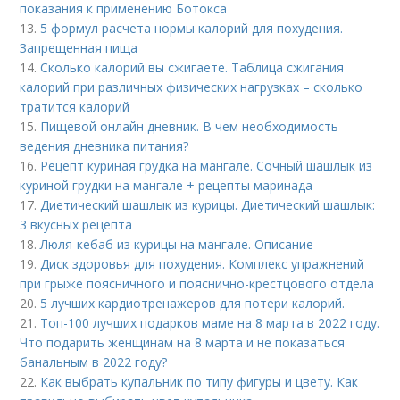
показания к применению Ботокса
13.
5 формул расчета нормы калорий для похудения.
Запрещенная пища
14.
Сколько калорий вы сжигаете. Таблица сжигания
калорий при различных физических нагрузках – сколько
тратится калорий
15.
Пищевой онлайн дневник. В чем необходимость
ведения дневника питания?
16.
Рецепт куриная грудка на мангале. Сочный шашлык из
куриной грудки на мангале + рецепты маринада
17.
Диетический шашлык из курицы. Диетический шашлык:
3 вкусных рецепта
18.
Люля-кебаб из курицы на мангале. Описание
19.
Диск здоровья для похудения. Комплекс упражнений
при грыже поясничного и пояснично-крестцового отдела
20.
5 лучших кардиотренажеров для потери калорий.
21.
Топ-100 лучших подарков маме на 8 марта в 2022 году.
Что подарить женщинам на 8 марта и не показаться
банальным в 2022 году?
22.
Как выбрать купальник по типу фигуры и цвету. Как