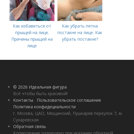
Как избавиться от
Как убрать пятна
прыщей на лице.
постакне на лице. Как
Причины прыщей на
убрать постакне?
лице
© 2026 Идеальная фигура
Всё чтобы быть красивой!
Контакты
Пользовательское соглашение
Политика конфидециальности
г. Москва, ЦАО, Мещанский, Пушкарев переулок 7, м.
Сухаревская
Обратная связь
Копирование разрешено при указании обратной