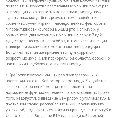
кожной части верхней губы, истончение красной каймы и
появление множества вертикальных морщин вокруг рта.
Эти морщины, которые также называют морщинами
курильщика, могут быть результатом воздействия
солнечных лучей, курения, наследственных факторов и
гиперактивности круговой мышцы рта, например, у
музыкантов. Для устранения морщин на верхней губе
существует несколько способов, в том числе инъекции
филлеров и различные омолаживающие процедуры.
Ботулинотерапия же применяется для коррекции
возрастных изменений периоральной области, особенно
при наличии глубоких статических морщин.
Обработка круговой мышцы рта препаратами БТА
производится с особой осторожностью, дабы добиться
эффекта сокращения морщин и не повлиять на
нормальное функционирование ротовой области. Кроме
того, недопустимо введение БТА рядом с уголками губ. В
противном случае расслабление мышц, поднимающих
уголки губ, под действием токсина приведет к птозу губ и
слюнотечению. Введение БТА над серединой верхней