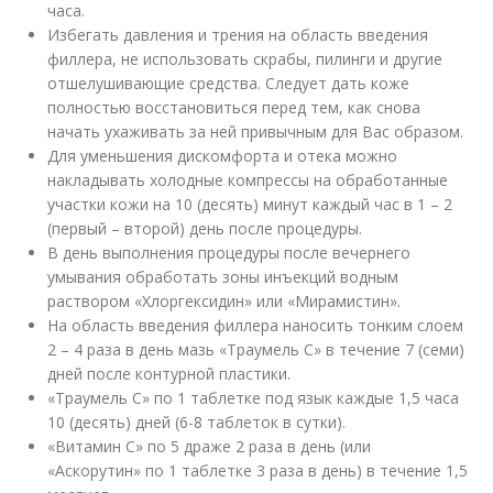
часа.
Избегать давления и трения на область введения
филлера, не использовать скрабы, пилинги и другие
отшелушивающие средства. Следует дать коже
полностью восстановиться перед тем, как снова
начать ухаживать за ней привычным для Вас образом.
Для уменьшения дискомфорта и отека можно
накладывать холодные компрессы на обработанные
участки кожи на 10 (десять) минут каждый час в 1 – 2
(первый – второй) день после процедуры.
В день выполнения процедуры после вечернего
умывания обработать зоны инъекций водным
раствором «Хлоргексидин» или «Мирамистин».
На область введения филлера наносить тонким слоем
2 – 4 раза в день мазь «Траумель С» в течение 7 (семи)
дней после контурной пластики.
«Траумель С» по 1 таблетке под язык каждые 1,5 часа
10 (десять) дней (6-8 таблеток в сутки).
«Витамин С» по 5 драже 2 раза в день (или
«Аскорутин» по 1 таблетке 3 раза в день) в течение 1,5