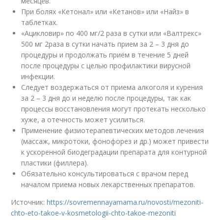
месяцев.
При болях «Кетонал» или «Кетанов» или «Найз» в
таблетках.
«Ацикловир» по 400 мг/2 раза в сутки или «Валтрекс»
500 мг 2раза в сутки начать прием за 2 – 3 дня до
процедуры и продолжать приём в течение 5 дней
после процедуры с целью профилактики вирусной
инфекции.
Следует воздержаться от приема алкоголя и курения
за 2 – 3 дня до и неделю после процедуры, так как
процессы восстановления могут протекать несколько
хуже, а отечность может усилиться.
Применение физиотерапевтических методов лечения
(массаж, микротоки, фонофорез и др.) может привести
к ускоренной биодеградации препарата для контурной
пластики (филлера).
Обязательно консультироваться с врачом перед
началом приема новых лекарственных препаратов.
Источник:
https://sovremennayamama.ru/novosti/mezoniti-
chto-eto-takoe-v-kosmetologii-chto-takoe-mezoniti