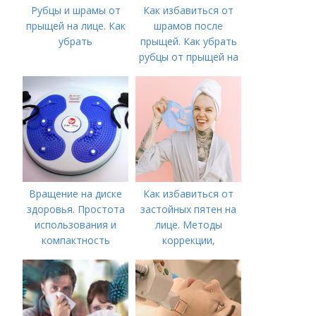
Рубцы и шрамы от
Как избавиться от
прыщей на лице. Как
шрамов после
убрать
прыщей. Как убрать
рубцы от прыщей на
лице?
Вращение на диске
Как избавиться от
здоровья. Простота
застойных пятен на
использования и
лице. Методы
компактность
коррекции,
аппаратного лечения
акне и удаления
рубцов и шрамов
постакне