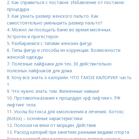
2.
Как справиться с постакне. Избавление от постакне:
процедура
3.
Как узнать размер женского пальто. Как
самостоятельно уменьшить размер пальто?
4.
Можно ли посещать баню во время месячных.
Эстроген и прогестерон
5.
Разбираемся с типами женских фигур
6.
Типы фигур и способы их коррекции. Возможности
женской одежды
7.
Полезные лайфхаки для тех. 30 действительно
полезных лайфхаков для дома
8.
Хочу все знать о калориях. ЧТО ТАКОЕ КАЛОРИИ: часть
1
9.
Что нужно знать тем. Жизненные навыки
10.
Противопоказания к процедуре «рф лифтинг». РФ
лифтинг тела
11.
Уколы ботокса для омоложения и лечения.. Ботокс
(Botox) – основные характеристики
12.
Полоски на веки от морщин. Действие
13.
Расход калорий при занятиях разными видами спорта.
Расход калорий при различных видах деятельности в