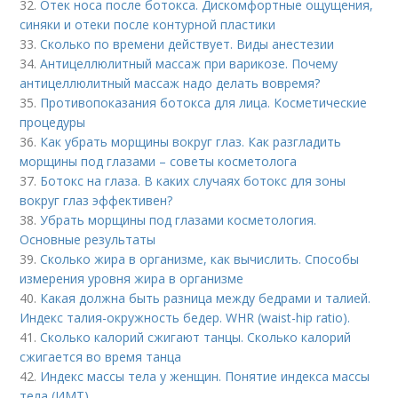
32.
Отек носа после ботокса. Дискомфортные ощущения,
синяки и отеки после контурной пластики
33.
Сколько по времени действует. Виды анестезии
34.
Антицеллюлитный массаж при варикозе. Почему
антицеллюлитный массаж надо делать вовремя?
35.
Противопоказания ботокса для лица. Косметические
процедуры
36.
Как убрать морщины вокруг глаз. Как разгладить
морщины под глазами – советы косметолога
37.
Ботокс на глаза. В каких случаях ботокс для зоны
вокруг глаз эффективен?
38.
Убрать морщины под глазами косметология.
Основные результаты
39.
Сколько жира в организме, как вычислить. Способы
измерения уровня жира в организме
40.
Какая должна быть разница между бедрами и талией.
Индекс талия-окружность бедер. WHR (waist-hip ratio).
41.
Сколько калорий сжигают танцы. Сколько калорий
сжигается во время танца
42.
Индекс массы тела у женщин. Понятие индекса массы
тела (ИМТ)