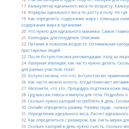
17.
Калькулятор идеального веса по возрасту. Кальку
18.
Формулы идеального веса по росту и полу. Но где
19.
Как определить содержание жира с помощью калип
содержания жира в организме
20.
Что нужно для идеального макияжа. Самое главно
21.
Календарь для похудения. Описание
22.
Питание в пожилом возрасте. Оптимальная калор
престарелых людей
23.
После ботулотоксина рекомендации. Уход за лицо
24.
Лазерная эпиляция, как часто нужно делать. Скол
для разных участков тела?
25.
Ботулотоксина, что это. Ботулотоксин: применен
26.
Как часто можно колоть. Когда помогают витами
27.
Мезонити, что это. Процедура подтяжки кожи ли
28.
Lpg массаж плюсы и минусы для тела. Подробно о
29.
Сколько нужно калорий потреблять в день. Скольк
30.
Онлайн определить размер. Размер груди - кальк
31.
Определение идеального веса. Расчет идеального
32.
Как определиться с размером. Как снять мерки д
33.
Сколько калорий в день нужно съесть. Сколько мо