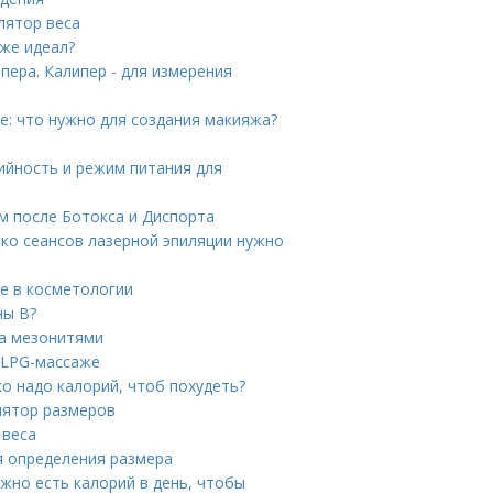
лятор веса
 же идеал?
ера. Калипер - для измерения
е: что нужно для создания макияжа?
ийность и режим питания для
м после Ботокса и Диспорта
ько сеансов лазерной эпиляции нужно
ие в косметологии
ны B?
ца мезонитями
 LPG-массаже
о надо калорий, чтоб похудеть?
улятор размеров
 веса
ля определения размера
жно есть калорий в день, чтобы