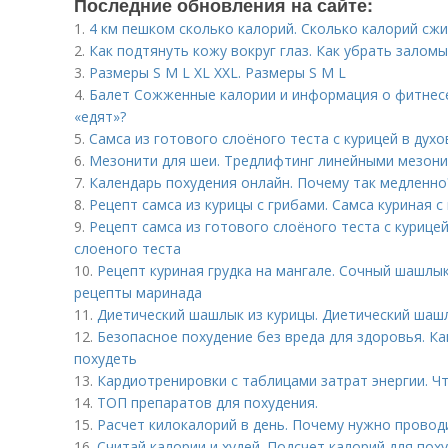
Последние обновления на сайте:
1.
4 км пешком сколько калорий. Сколько калорий сжи
2.
Как подтянуть кожу вокруг глаз. Как убрать заломы
3.
Размеры S M L XL XXL. Размеры S M L
4.
Балет Сожженные калории и информация о фитнесе. 
«едят»?
5.
Самса из готового слоёного теста с курицей в дух
6.
Мезонити для шеи. Тредлифтинг линейными мезони
7.
Календарь похудения онлайн. Почему так медленно
8.
Рецепт самса из курицы с грибами. Самса куриная 
9.
Рецепт самса из готового слоёного теста с курицей
слоеного теста
10.
Рецепт куриная грудка на мангале. Сочный шашлык
рецепты маринада
11.
Диетический шашлык из курицы. Диетический шашл
12.
Безопасное похудение без вреда для здоровья. Ка
похудеть
13.
Кардиотренировки с таблицами затрат энергии. Ч
14.
ТОП препаратов для похудения.
15.
Расчет килокалорий в день. Почему нужно провод
16.
Считай калории и худей. Подсчет калорий для пох