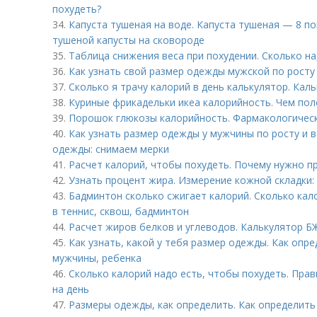
похудеть?
34.
Капуста тушеная на воде. Капуста тушеная — 8 п
тушеной капусты на сковороде
35.
Таблица снижения веса при похудении. Сколько на
36.
Как узнать свой размер одежды мужской по росту
37.
Сколько я трачу калорий в день калькулятор. Ка
38.
Куриные фрикадельки икеа калорийность. Чем пол
39.
Порошок глюкозы калорийность. Фармакологичес
40.
Как узнать размер одежды у мужчины по росту и в
одежды: снимаем мерки
41.
Расчет калорий, чтобы похудеть. Почему нужно п
42.
Узнать процент жира. Измерение кожной складки:
43.
Бадминтон сколько сжигает калорий. Сколько кал
в теннис, сквош, бадминтон
44.
Расчет жиров белков и углеводов. Калькулятор Б
45.
Как узнать, какой у тебя размер одежды. Как оп
мужчины, ребенка
46.
Сколько калорий надо есть, чтобы похудеть. Прав
на день
47.
Размеры одежды, как определить. Как определит