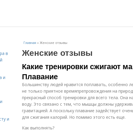
Главная
»
Женские отзывы
Женские отзывы
ра в
ой
Какие тренировки сжигают м
Плавание
а и
Большинству людей нравится поплавать, особенно ле
не только приятное времяпрепровождения на природе
прекрасный способ тренировки для всего тела. Она н
 и
воду. Это связано с тем, что мышцы должны удержива
гравитацией. А поскольку плавание задействует оче
для сжигания калорий. Но помимо этого есть еще.
сту и
Как выполнять?