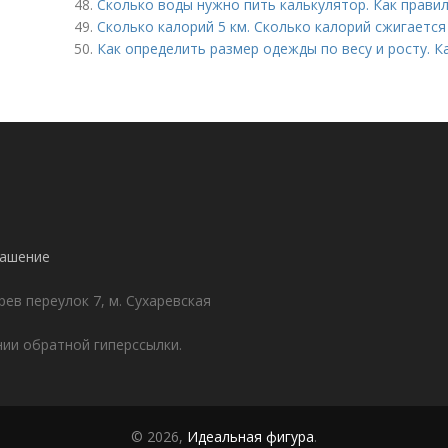
48.
Сколько воды нужно пить калькулятор. Как прави
49.
Сколько калорий 5 км. Сколько калорий сжигается
50.
Как определить размер одежды по весу и росту. 
лашение
ев переулок 7, м. Сухаревская
ии обратной гиперссылки.
© 2026,
Идеальная фигура
.