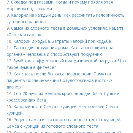
7.
Складка под глазами. Когда и почему появляются
морщины под глазами
8.
Калории на каждый день. Как рассчитать калорийность
суточного рациона
9.
Самса из слоеного теста в домашних условиях. Рецепт
«Слоёная самса»:
10.
Калории и ходьба. Затраты калорий при ходьбе
11.
Танцы для похудения дома. Как танцы влияют на
организм человека и способствуют похудению
12.
Зумба, как эффективный вид физической нагрузки. Что
такое Зумба в фитнесе?
13.
Как спать после ботокса первые ночи. Памятка
пациенту после инъекций ботулотоксинов (ботокс/
диспорт)
14.
Топ-20 лучших женских кроссовок для бега. Лучшие
кроссовки для бега
15.
Калорийность Самса с курицей. Чем полезен Самса с
курицей
16.
Рецепт самса из готового слоёного теста с курицей.
Самса с курицей из готового слоеного теста
17.
Диск здоровья для похудения. Комплекс упражнений