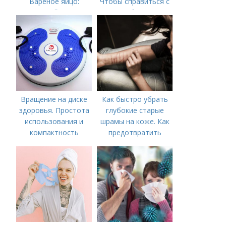
Вареное яйцо:
Чтобы справиться с
калорийность
нагрубанием,
необходимо
предпринять
следующие действия:
Вращение на диске
Как быстро убрать
здоровья. Простота
глубокие старые
использования и
шрамы на коже. Как
компактность
предотвратить
появление шрамов