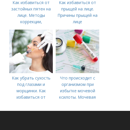
Как избавиться от
Как избавиться от
застойных пятен на
прыщей на лице.
лице. Методы
Причины прыщей на
коррекции,
лице
аппаратного лечения
акне и удаления
рубцов и шрамов
постакне
Как убрать сухость
Что происходит с
под глазами и
организмом при
морщинки. Как
избытке мочевой
избавиться от
ксилоты. Мочевая
морщин под глазами:
кислота в крови:
косметологические
норма и отклонения
процедуры