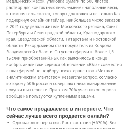
медицинских масок, упаковка бумаги по 500 листов,
раствор для контактных линз, «умные» напольные весы,
интимная гель-смазка, товары для кошек и не только.Как
подчеркнул онлайн-ритейлер, наибольшее число заказов
в 2021 году делали жители Московского региона, Санкт-
Петербурга и Ленинградской области, Краснодарского
края, Свердловской области, Татарстана и Ростовской
области. Рекордсменом стал покупатель из Коврова
Владимирской области. Он успел оформить более 1,6
тысячи приобретений,РБК.Как выяснилось в конце
ноября, аналитики сервиса объявлений «Юла» совместно
с платформой по подбору психотерапевтов «Мета» и
аналитическим агентством ResearchMeопрос, согласно
которому 50% россиян совершают незапланированные
покупки в интернете. При этом 70% участников опроса
вообще не пользуются купленными вещами.
Что самое продаваемое в интернете. Что
сейчас лучше всего продается онлайн?
Одноразовые перчатки . Рост составил (+670%). Без
сомнений, один из самых важных товаров во время