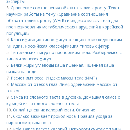
эксперты
3.
Сравнение соотношения обхвата талии к росту. Текст
научной работы на тему «Сравнение соотношения
обхвата талии к росту (WHtR) и индекса массы тела для
прогнозирования метаболических нарушений в корейской
популяции»
4.
Классификация типов фигур женщин по исследованиям
МГУДиТ. Российская классификация типовых фигур
5.
Тип женских фигур по пропорциям тела. Разбираемся с
типами женских фигур
6.
Белки жиры углеводы каша пшенная. Пшенная каша
вязкая на воде
7.
Расчет имт веса. Индекс массы тела (ИМТ)
8.
Массаж от отеков глаз. Лимфодренажный массаж от
отеков
9.
Самса из слоеного теста в духовке. Домашняя самса с
курицей из готового слоеного теста
10.
Онлайн дневник калорийности. Описание
11.
Сколько заживает прокол носа. Правила ухода за
пирсингом крыла носа
12.
Pole Dance расход калорий. Психологи считают танцы