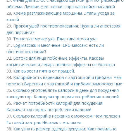
27.
Фены для волос с насадкой щеткой для потрясающего
объема. Лучшие фен-щетки с вращающейся насадкой
28.
Крема разглаживающие морщины. Этапы ухода за
кожей
29.
Прокол ушей противопоказания. Нужна ли анестезия
для пирсинга?
30.
Тоннель в мочке уха. Пластика мочки уха
31.
Lpg массаж и месячные. LPG-массаж: есть ли
противопоказания?
32.
Ботокс для лица побочные эффекты. Каковы
косметические и лекарственные эффекты от ботокса
33.
Как вывести пятна от прыщей.
34.
Калорийность вареников с картошкой и грибами. Чем
полезен Вареники с картошкой и грибами замороженные
35.
Сколько употреблять калорий в день для похудения
калькулятор. Калькулятор нормы потребления калорий
36.
Расчет потребности калорий для похудения.
Калькулятор нормы потребления калорий
37.
Сколько калорий в несквике с молоком. Чем полезен
Готовый завтрак Несквик с молоком
38.
Как узнать размер одежды девушки. Как правильно